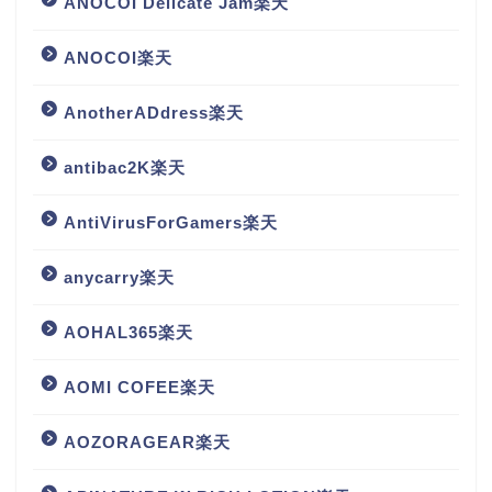
ANOCOI Delicate Jam楽天
ANOCOI楽天
AnotherADdress楽天
antibac2K楽天
AntiVirusForGamers楽天
anycarry楽天
AOHAL365楽天
AOMI COFEE楽天
AOZORAGEAR楽天