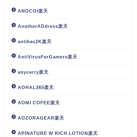
ANOCOI楽天
AnotherADdress楽天
antibac2K楽天
AntiVirusForGamers楽天
anycarry楽天
AOHAL365楽天
AOMI COFEE楽天
AOZORAGEAR楽天
APINATURE W RICH LOTION楽天