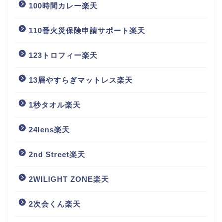
100時間カレー楽天
110番火災保険申請サポート楽天
123トロフィー楽天
13層やすらぎマットレス楽天
1秒タオル楽天
24lens楽天
2nd Street楽天
2WILIGHT ZONE楽天
2次会くん楽天