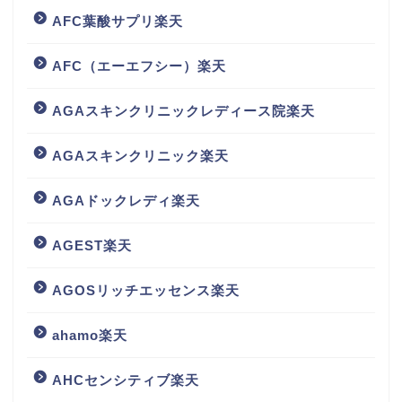
AFC葉酸サプリ楽天
AFC（エーエフシー）楽天
AGAスキンクリニックレディース院楽天
AGAスキンクリニック楽天
AGAドックレディ楽天
AGEST楽天
AGOSリッチエッセンス楽天
ahamo楽天
AHCセンシティブ楽天