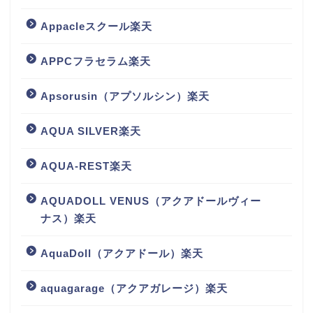
Appacleスクール楽天
APPCフラセラム楽天
Apsorusin（アプソルシン）楽天
AQUA SILVER楽天
AQUA-REST楽天
AQUADOLL VENUS（アクアドールヴィー
ナス）楽天
AquaDoll（アクアドール）楽天
aquagarage（アクアガレージ）楽天