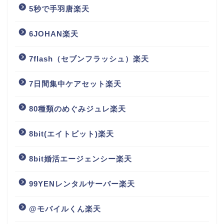
5秒で手羽唐楽天
6JOHAN楽天
7flash（セブンフラッシュ）楽天
7日間集中ケアセット楽天
80種類のめぐみジュレ楽天
8bit(エイトビット)楽天
8bit婚活エージェンシー楽天
99YENレンタルサーバー楽天
@モバイルくん楽天