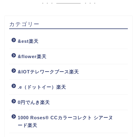
カテゴリー
&est楽天
&flower楽天
&IOTテレワークブース楽天
.e（ドットイー）楽天
0円でんき楽天
1000 Roses® CCカラーコレクト シアーヌ
ード楽天