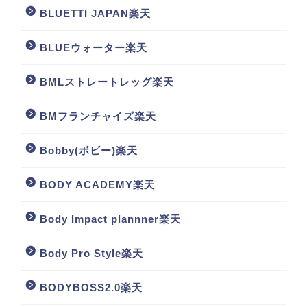
BLUETTI JAPAN楽天
BLUEウォーター楽天
BMLストレートレッグ楽天
BMフランチャイズ楽天
Bobby(ボビー)楽天
BODY ACADEMY楽天
Body Impact plannner楽天
Body Pro Style楽天
BODYBOSS2.0楽天