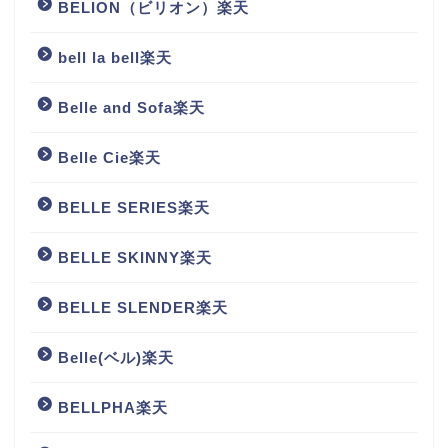
BELION（ビリオン）楽天
bell la bell楽天
Belle and Sofa楽天
Belle Cie楽天
BELLE SERIES楽天
BELLE SKINNY楽天
BELLE SLENDER楽天
Belle(ベル)楽天
BELLPHA楽天