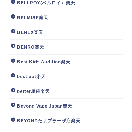
BELLROY(ベルロイ）楽天
BELMISE楽天
BENEX楽天
BENRO楽天
Best Kids Audition楽天
best pot楽天
better相続楽天
Beyond Vape Japan楽天
BEYONDたまプラーザ店楽天