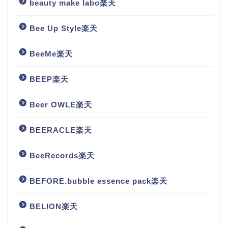
beauty make labo楽天
Bee Up Style楽天
BeeMe楽天
BEEP楽天
Beer OWLE楽天
BEERACLE楽天
BeeRecords楽天
BEFORE.bubble essence pack楽天
BELION楽天