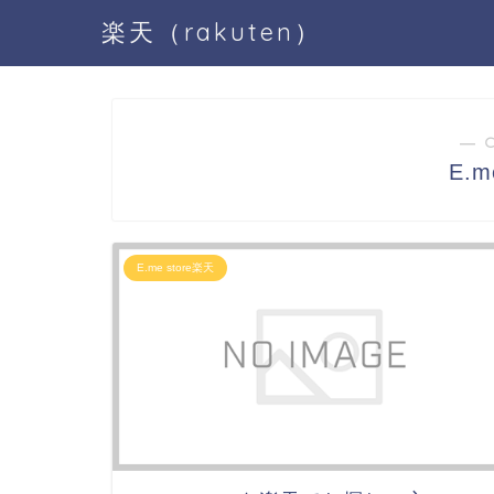
楽天（rakuten）
― 
E.m
E.me store楽天