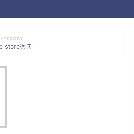
CATEGORY ―
e store楽天