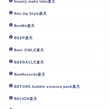
beauty make labo楽天
Bee Up Style楽天
BeeMe楽天
BEEP楽天
Beer OWLE楽天
BEERACLE楽天
BeeRecords楽天
BEFORE.bubble essence pack楽天
BELION楽天