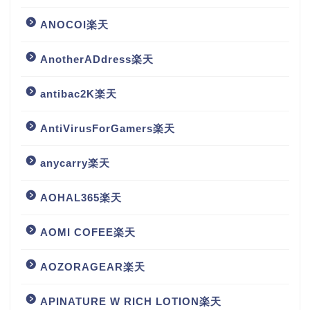
ANOCOI楽天
AnotherADdress楽天
antibac2K楽天
AntiVirusForGamers楽天
anycarry楽天
AOHAL365楽天
AOMI COFEE楽天
AOZORAGEAR楽天
APINATURE W RICH LOTION楽天