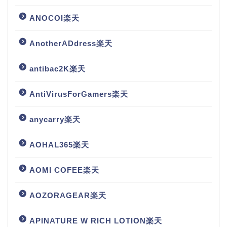
ANOCOI楽天
AnotherADdress楽天
antibac2K楽天
AntiVirusForGamers楽天
anycarry楽天
AOHAL365楽天
AOMI COFEE楽天
AOZORAGEAR楽天
APINATURE W RICH LOTION楽天