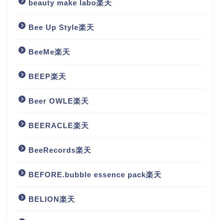
beauty make labo楽天
Bee Up Style楽天
BeeMe楽天
BEEP楽天
Beer OWLE楽天
BEERACLE楽天
BeeRecords楽天
BEFORE.bubble essence pack楽天
BELION楽天