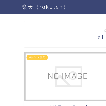
楽天（rakuten）
― 
d
dトラベル楽天