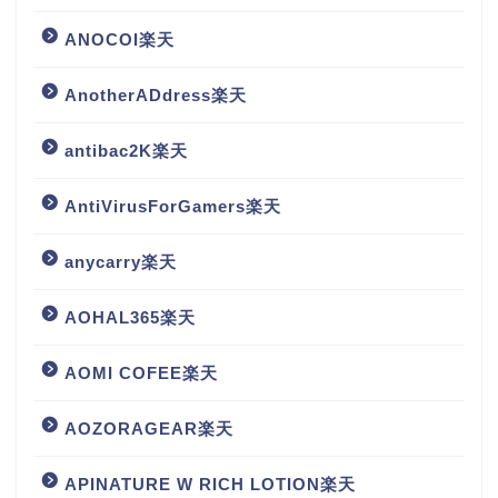
ANOCOI楽天
AnotherADdress楽天
antibac2K楽天
AntiVirusForGamers楽天
anycarry楽天
AOHAL365楽天
AOMI COFEE楽天
AOZORAGEAR楽天
APINATURE W RICH LOTION楽天