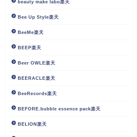
beauty make labo楽天
Bee Up Style楽天
BeeMe楽天
BEEP楽天
Beer OWLE楽天
BEERACLE楽天
BeeRecords楽天
BEFORE.bubble essence pack楽天
BELION楽天