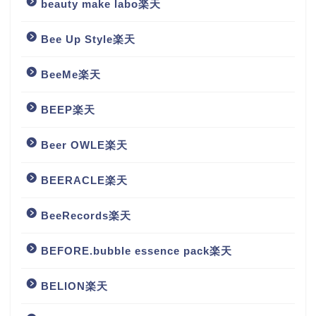
beauty make labo楽天
Bee Up Style楽天
BeeMe楽天
BEEP楽天
Beer OWLE楽天
BEERACLE楽天
BeeRecords楽天
BEFORE.bubble essence pack楽天
BELION楽天