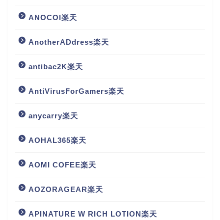
ANOCOI楽天
AnotherADdress楽天
antibac2K楽天
AntiVirusForGamers楽天
anycarry楽天
AOHAL365楽天
AOMI COFEE楽天
AOZORAGEAR楽天
APINATURE W RICH LOTION楽天