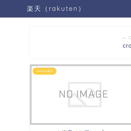
楽天（rakuten）
― 
cr
croaster楽天