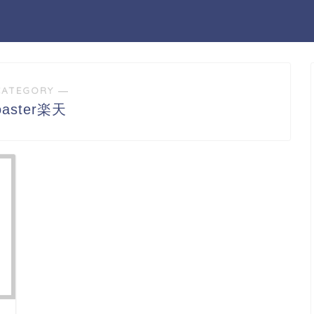
CATEGORY ―
oaster楽天