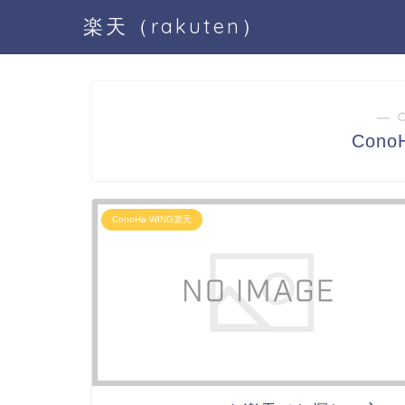
楽天（rakuten）
― 
Cono
ConoHa WING楽天