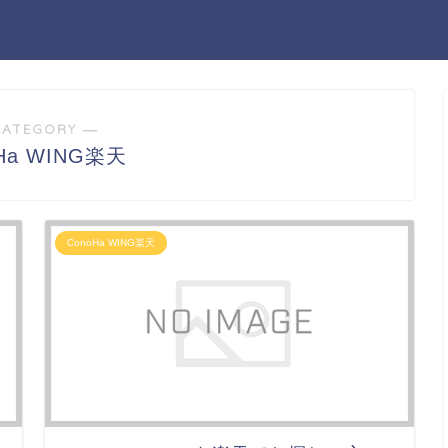
CATEGORY ―
Ha WING楽天
ConoHa WING楽天