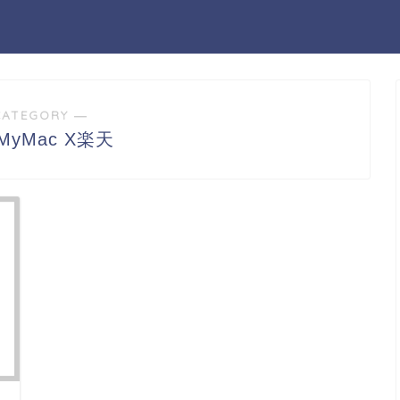
CATEGORY ―
nMyMac X楽天