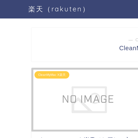
楽天（rakuten）
― 
Clea
CleanMyMac X楽天