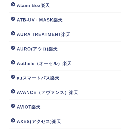
Atami Box楽天
ATB-UV+ MASK楽天
AURA TREATMENT楽天
AURO(アウロ)楽天
Authele（オーセル）楽天
auスマートパス楽天
AVANCE（アヴァンス）楽天
AVIOT楽天
AXES(アクセス)楽天