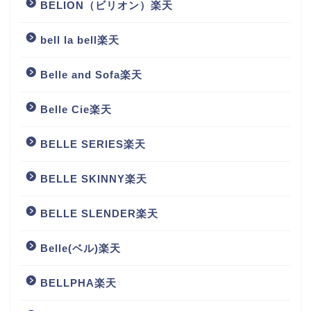
BELION（ビリオン）楽天
bell la bell楽天
Belle and Sofa楽天
Belle Cie楽天
BELLE SERIES楽天
BELLE SKINNY楽天
BELLE SLENDER楽天
Belle(ベル)楽天
BELLPHA楽天