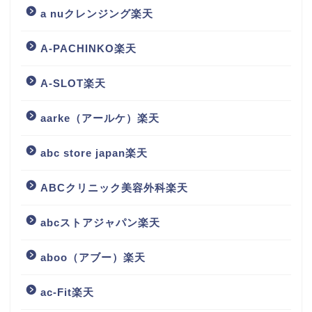
a nuクレンジング楽天
A-PACHINKO楽天
A-SLOT楽天
aarke（アールケ）楽天
abc store japan楽天
ABCクリニック美容外科楽天
abcストアジャパン楽天
aboo（アブー）楽天
ac-Fit楽天