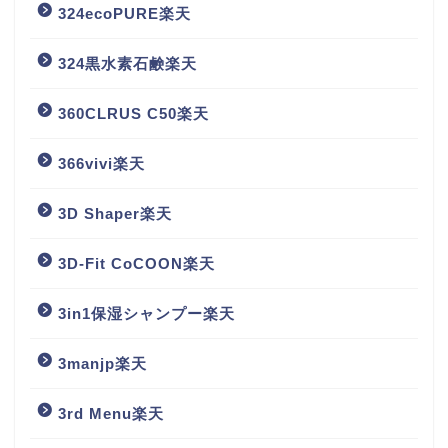
324ecoPURE楽天
324黒水素石鹸楽天
360CLRUS C50楽天
366vivi楽天
3D Shaper楽天
3D-Fit CoCOON楽天
3in1保湿シャンプー楽天
3manjp楽天
3rd Menu楽天