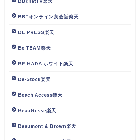
BBchatTV楽天
BBTオンライン英会話楽天
BE PRESS楽天
Be TEAM楽天
BE-HADA ホワイト楽天
Be-Stock楽天
Beach Access楽天
BeauGosse楽天
Beaumont & Brown楽天