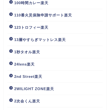
100時間カレー楽天
110番火災保険申請サポート楽天
123トロフィー楽天
13層やすらぎマットレス楽天
1秒タオル楽天
24lens楽天
2nd Street楽天
2WILIGHT ZONE楽天
2次会くん楽天