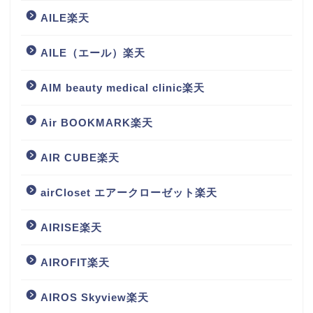
AILE楽天
AILE（エール）楽天
AIM beauty medical clinic楽天
Air BOOKMARK楽天
AIR CUBE楽天
airCloset エアークローゼット楽天
AIRISE楽天
AIROFIT楽天
AIROS Skyview楽天