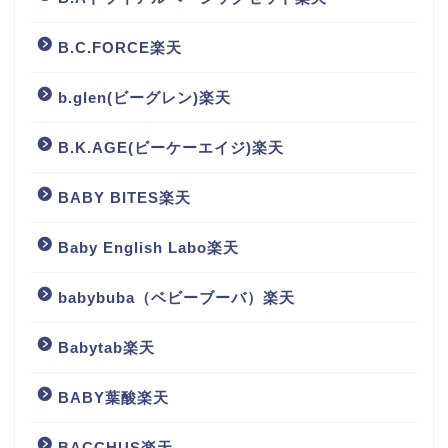
B.C.FORCE楽天
b.glen(ビーグレン)楽天
B.K.AGE(ビーケーエイジ)楽天
BABY BITES楽天
Baby English Labo楽天
babybuba（ベビーブーバ）楽天
Babytab楽天
BABY葉酸楽天
BACCHUS楽天