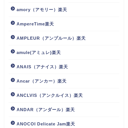
amory（アモリー）楽天
AmpereTime楽天
AMPLEUR（アンプルール）楽天
amule(アミュレ)楽天
ANAIS（アナイス）楽天
Ancar（アンカー）楽天
ANCLVIS（アンクルイス）楽天
ANDAR（アンダール）楽天
ANOCOI Delicate Jam楽天