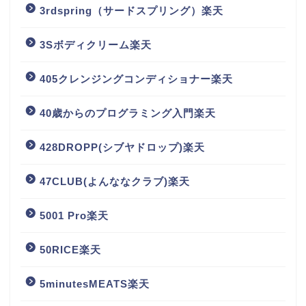
3rdspring（サードスプリング）楽天
3Sボディクリーム楽天
405クレンジングコンディショナー楽天
40歳からのプログラミング入門楽天
428DROPP(シブヤドロップ)楽天
47CLUB(よんななクラブ)楽天
5001 Pro楽天
50RICE楽天
5minutesMEATS楽天