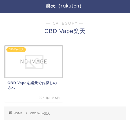
楽天（rakuten）
― CATEGORY ―
CBD Vape楽天
CBD Vape楽天
CBD Vapeを楽天でお探しの
方へ
2021年11月6日
HOME
CBD Vape楽天