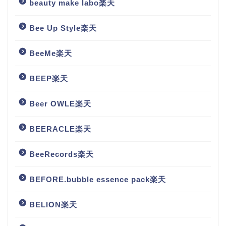
beauty make labo楽天
Bee Up Style楽天
BeeMe楽天
BEEP楽天
Beer OWLE楽天
BEERACLE楽天
BeeRecords楽天
BEFORE.bubble essence pack楽天
BELION楽天