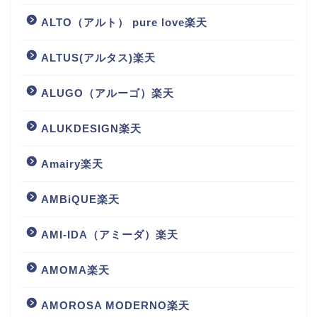
ALTO（アルト） pure love楽天
ALTUS(アルタス)楽天
ALUGO（アルーゴ）楽天
ALUKDESIGN楽天
Amairy楽天
AMBiQUE楽天
AMI-IDA（アミーダ）楽天
AMOMA楽天
AMOROSA MODERNO楽天