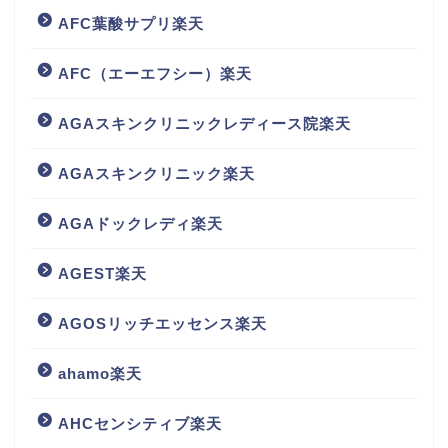
AFC葉酸サプリ楽天
AFC（エーエフシー）楽天
AGAスキンクリニックレディース院楽天
AGAスキンクリニック楽天
AGAドックレディ楽天
AGEST楽天
AGOSリッチエッセンス楽天
ahamo楽天
AHCセンシティブ楽天