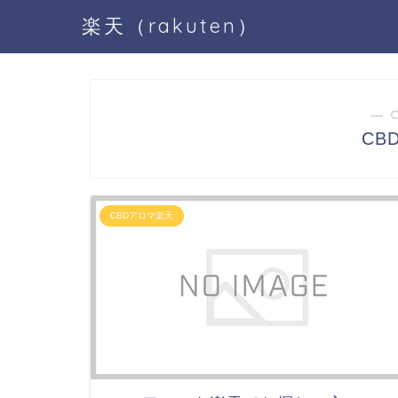
楽天（rakuten）
― 
CB
CBDアロマ楽天