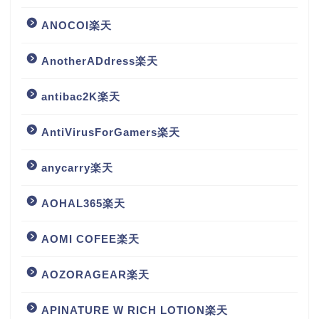
ANOCOI楽天
AnotherADdress楽天
antibac2K楽天
AntiVirusForGamers楽天
anycarry楽天
AOHAL365楽天
AOMI COFEE楽天
AOZORAGEAR楽天
APINATURE W RICH LOTION楽天