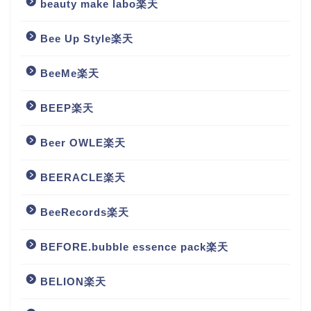
beauty make labo楽天
Bee Up Style楽天
BeeMe楽天
BEEP楽天
Beer OWLE楽天
BEERACLE楽天
BeeRecords楽天
BEFORE.bubble essence pack楽天
BELION楽天