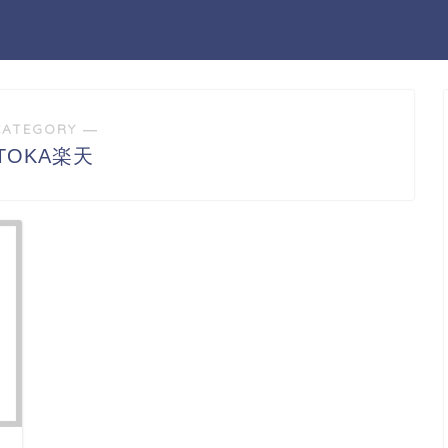
CATEGORY ―
ITOKA楽天