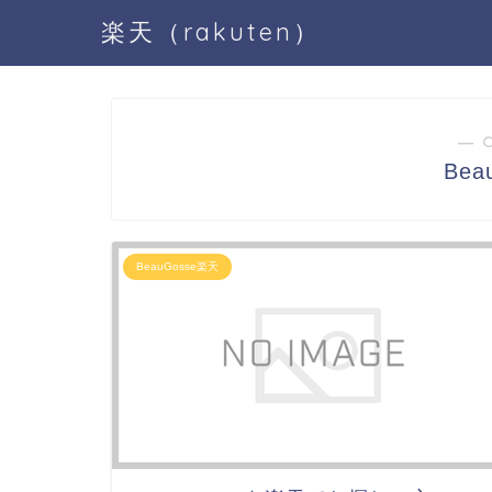
楽天（rakuten）
― 
Bea
BeauGosse楽天