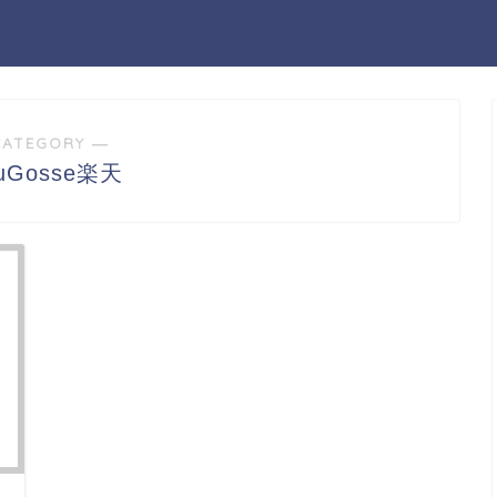
CATEGORY ―
uGosse楽天