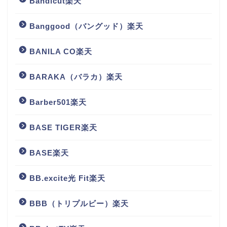
Bandicut楽天
Banggood（バングッド）楽天
BANILA CO楽天
BARAKA（バラカ）楽天
Barber501楽天
BASE TIGER楽天
BASE楽天
BB.excite光 Fit楽天
BBB（トリプルビー）楽天