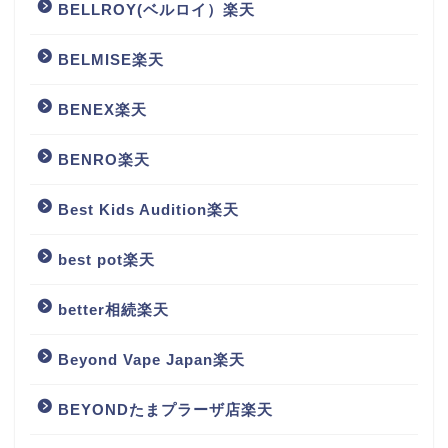
BELLROY(ベルロイ）楽天
BELMISE楽天
BENEX楽天
BENRO楽天
Best Kids Audition楽天
best pot楽天
better相続楽天
Beyond Vape Japan楽天
BEYONDたまプラーザ店楽天