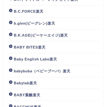
B.C.FORCE楽天
b.glen(ビーグレン)楽天
B.K.AGE(ビーケーエイジ)楽天
BABY BITES楽天
Baby English Labo楽天
babybuba（ベビーブーバ）楽天
Babytab楽天
BABY葉酸楽天
BACCHUS楽天