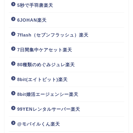
5秒で手羽唐楽天
6JOHAN楽天
7flash（セブンフラッシュ）楽天
7日間集中ケアセット楽天
80種類のめぐみジュレ楽天
8bit(エイトビット)楽天
8bit婚活エージェンシー楽天
99YENレンタルサーバー楽天
@モバイルくん楽天