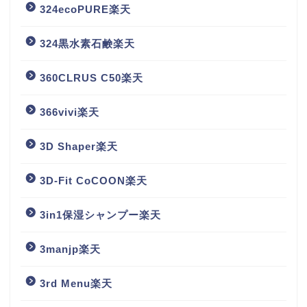
324ecoPURE楽天
324黒水素石鹸楽天
360CLRUS C50楽天
366vivi楽天
3D Shaper楽天
3D-Fit CoCOON楽天
3in1保湿シャンプー楽天
3manjp楽天
3rd Menu楽天