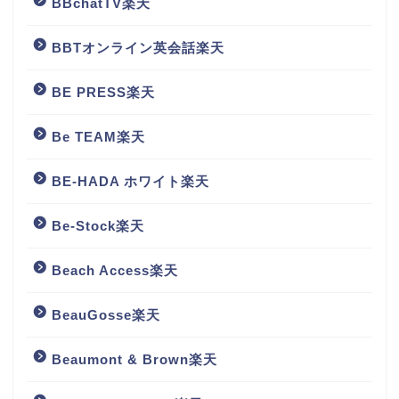
BBchatTV楽天
BBTオンライン英会話楽天
BE PRESS楽天
Be TEAM楽天
BE-HADA ホワイト楽天
Be-Stock楽天
Beach Access楽天
BeauGosse楽天
Beaumont & Brown楽天