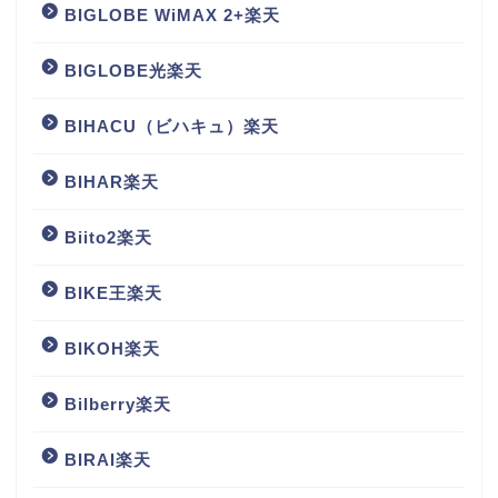
BIGLOBE WiMAX 2+楽天
BIGLOBE光楽天
BIHACU（ビハキュ）楽天
BIHAR楽天
Biito2楽天
BIKE王楽天
BIKOH楽天
Bilberry楽天
BIRAI楽天