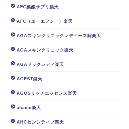
AFC葉酸サプリ楽天
AFC（エーエフシー）楽天
AGAスキンクリニックレディース院楽天
AGAスキンクリニック楽天
AGAドックレディ楽天
AGEST楽天
AGOSリッチエッセンス楽天
ahamo楽天
AHCセンシティブ楽天