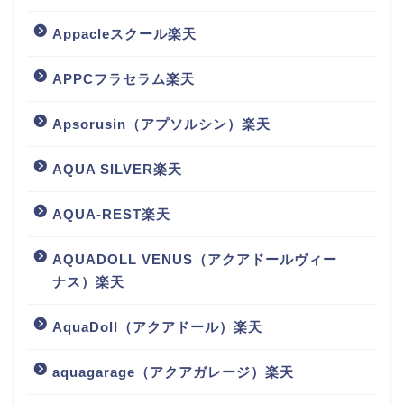
Appacleスクール楽天
APPCフラセラム楽天
Apsorusin（アプソルシン）楽天
AQUA SILVER楽天
AQUA-REST楽天
AQUADOLL VENUS（アクアドールヴィー
ナス）楽天
AquaDoll（アクアドール）楽天
aquagarage（アクアガレージ）楽天