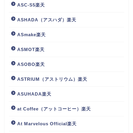
ASC-S5楽天
ASHADA（アスハダ）楽天
ASmake楽天
ASMOT楽天
ASOBO楽天
ASTRIUM（アストリウム）楽天
ASUHADA楽天
at Coffee（アットコーヒー）楽天
At Marvelous Official楽天