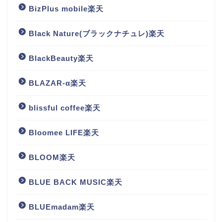
BizPlus mobile楽天
Black Nature(ブラックナチュレ)楽天
BlackBeauty楽天
BLAZAR-α楽天
blissful coffee楽天
Bloomee LIFE楽天
BLOOM楽天
BLUE BACK MUSIC楽天
BLUEmadam楽天