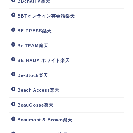
BBchatTV楽天
BBTオンライン英会話楽天
BE PRESS楽天
Be TEAM楽天
BE-HADA ホワイト楽天
Be-Stock楽天
Beach Access楽天
BeauGosse楽天
Beaumont & Brown楽天