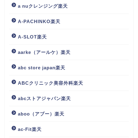
a nuクレンジング楽天
A-PACHINKO楽天
A-SLOT楽天
aarke（アールケ）楽天
abc store japan楽天
ABCクリニック美容外科楽天
abcストアジャパン楽天
aboo（アブー）楽天
ac-Fit楽天