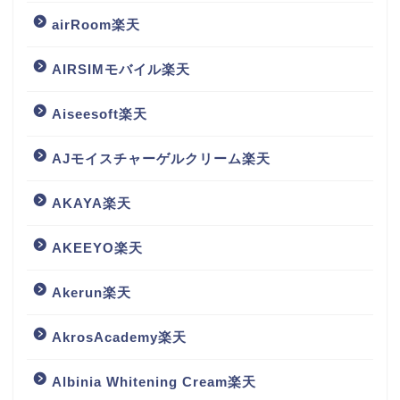
airRoom楽天
AIRSIMモバイル楽天
Aiseesoft楽天
AJモイスチャーゲルクリーム楽天
AKAYA楽天
AKEEYO楽天
Akerun楽天
AkrosAcademy楽天
Albinia Whitening Cream楽天