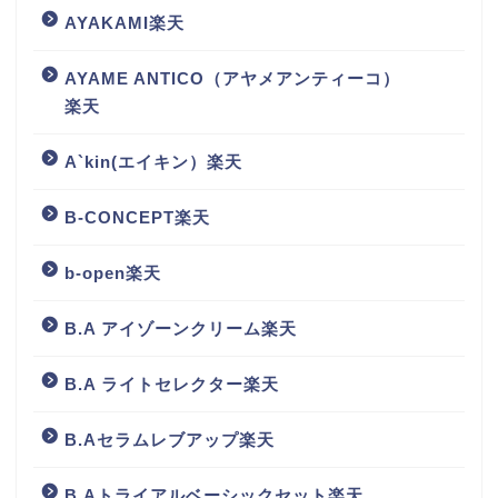
AYAKAMI楽天
AYAME ANTICO（アヤメアンティーコ）
楽天
A`kin(エイキン）楽天
B-CONCEPT楽天
b-open楽天
B.A アイゾーンクリーム楽天
B.A ライトセレクター楽天
B.Aセラムレブアップ楽天
B.Aトライアルベーシックセット楽天