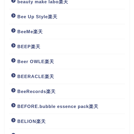
beauty make labo楽天
Bee Up Style楽天
BeeMe楽天
BEEP楽天
Beer OWLE楽天
BEERACLE楽天
BeeRecords楽天
BEFORE.bubble essence pack楽天
BELION楽天