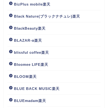
BizPlus mobile楽天
Black Nature(ブラックナチュレ)楽天
BlackBeauty楽天
BLAZAR-α楽天
blissful coffee楽天
Bloomee LIFE楽天
BLOOM楽天
BLUE BACK MUSIC楽天
BLUEmadam楽天