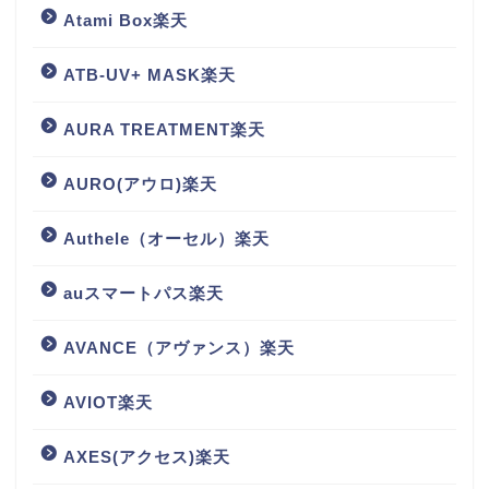
Atami Box楽天
ATB-UV+ MASK楽天
AURA TREATMENT楽天
AURO(アウロ)楽天
Authele（オーセル）楽天
auスマートパス楽天
AVANCE（アヴァンス）楽天
AVIOT楽天
AXES(アクセス)楽天