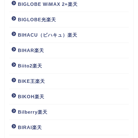
BIGLOBE WiMAX 2+楽天
BIGLOBE光楽天
BIHACU（ビハキュ）楽天
BIHAR楽天
Biito2楽天
BIKE王楽天
BIKOH楽天
Bilberry楽天
BIRAI楽天