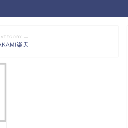
CATEGORY ―
AKAMI楽天