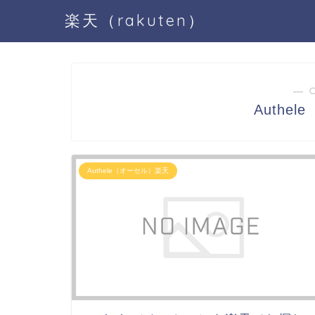
楽天（rakuten）
― 
Authe
Authele（オーセル）楽天