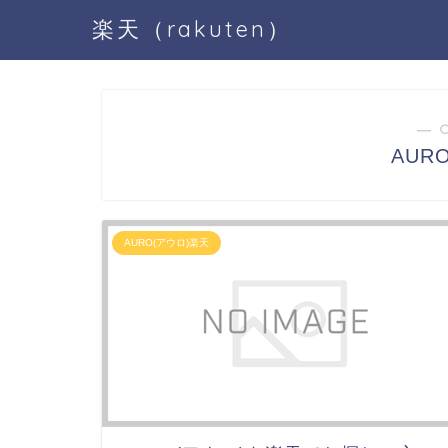
楽天（rakuten）
― 
AUR
AURO(アウロ)楽天