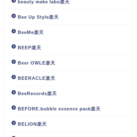
beauty make labo楽天
Bee Up Style楽天
BeeMe楽天
BEEP楽天
Beer OWLE楽天
BEERACLE楽天
BeeRecords楽天
BEFORE.bubble essence pack楽天
BELION楽天