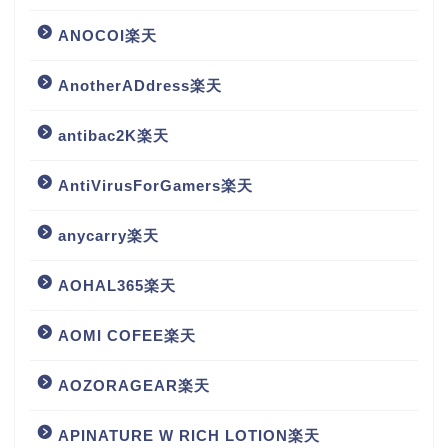
ANOCOI楽天
AnotherADdress楽天
antibac2K楽天
AntiVirusForGamers楽天
anycarry楽天
AOHAL365楽天
AOMI COFEE楽天
AOZORAGEAR楽天
APINATURE W RICH LOTION楽天