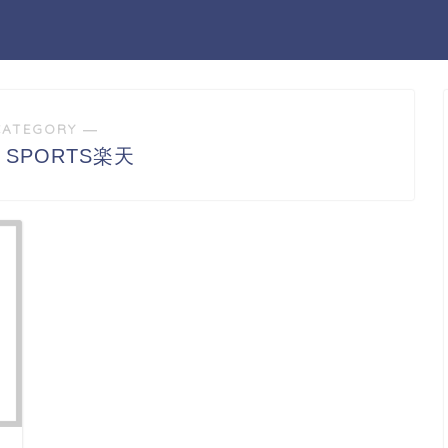
CATEGORY ―
N SPORTS楽天