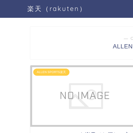
楽天（rakuten）
― 
ALLE
ALLEN SPORTS楽天