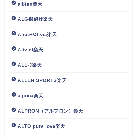
albino楽天
ALG探偵社楽天
Alice+Olivia楽天
Aliviol楽天
ALL-J楽天
ALLEN SPORTS楽天
alpoca楽天
ALPRON（アルプロン）楽天
ALTO pure love楽天