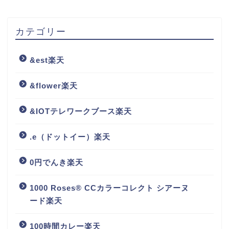
カテゴリー
&est楽天
&flower楽天
&IOTテレワークブース楽天
.e（ドットイー）楽天
0円でんき楽天
1000 Roses® CCカラーコレクト シアーヌ
ード楽天
100時間カレー楽天