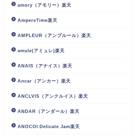
amory（アモリー）楽天
AmpereTime楽天
AMPLEUR（アンプルール）楽天
amule(アミュレ)楽天
ANAIS（アナイス）楽天
Ancar（アンカー）楽天
ANCLVIS（アンクルイス）楽天
ANDAR（アンダール）楽天
ANOCOI Delicate Jam楽天