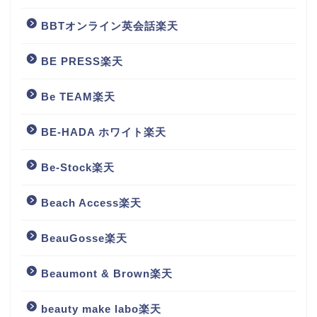
BBTオンライン英会話楽天
BE PRESS楽天
Be TEAM楽天
BE-HADA ホワイト楽天
Be-Stock楽天
Beach Access楽天
BeauGosse楽天
Beaumont & Brown楽天
beauty make labo楽天