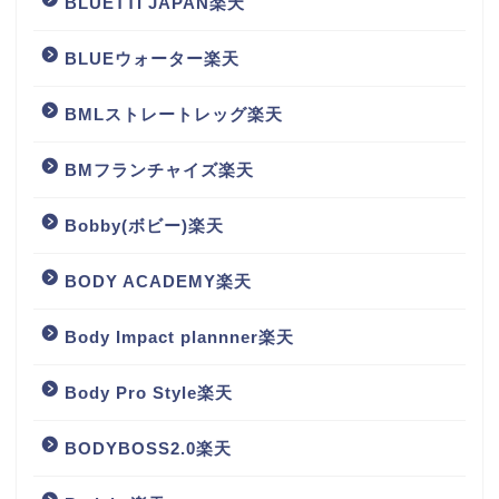
BLUETTI JAPAN楽天
BLUEウォーター楽天
BMLストレートレッグ楽天
BMフランチャイズ楽天
Bobby(ボビー)楽天
BODY ACADEMY楽天
Body Impact plannner楽天
Body Pro Style楽天
BODYBOSS2.0楽天