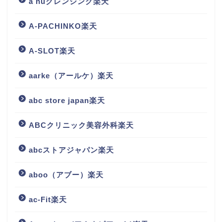
a nuクレンジング楽天
A-PACHINKO楽天
A-SLOT楽天
aarke（アールケ）楽天
abc store japan楽天
ABCクリニック美容外科楽天
abcストアジャパン楽天
aboo（アブー）楽天
ac-Fit楽天