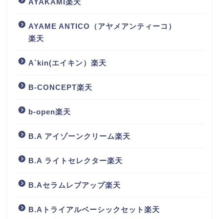
AYAKAMI楽天
AYAME ANTICO（アヤメアンティーコ）
楽天
A`kin(エイキン）楽天
B-CONCEPT楽天
b-open楽天
B.A アイゾーンクリーム楽天
B.A ライトセレクター楽天
B.Aセラムレブアップ楽天
B.Aトライアルベーシックセット楽天