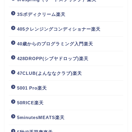
3Sボディクリーム楽天
405クレンジングコンディショナー楽天
40歳からのプログラミング入門楽天
428DROPP(シブヤドロップ)楽天
47CLUB(よんななクラブ)楽天
5001 Pro楽天
50RICE楽天
5minutesMEATS楽天