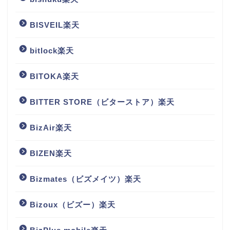
BISVEIL楽天
bitlock楽天
BITOKA楽天
BITTER STORE（ビターストア）楽天
BizAir楽天
BIZEN楽天
Bizmates（ビズメイツ）楽天
Bizoux（ビズー）楽天