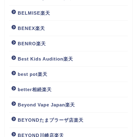
BELMISE楽天
BENEX楽天
BENRO楽天
Best Kids Audition楽天
best pot楽天
better相続楽天
Beyond Vape Japan楽天
BEYONDたまプラーザ店楽天
BEYOND川崎店楽天