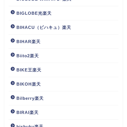
BIGLOBE光楽天
BIHACU（ビハキュ）楽天
BIHAR楽天
Biito2楽天
BIKE王楽天
BIKOH楽天
Bilberry楽天
BIRAI楽天
bishuku楽天