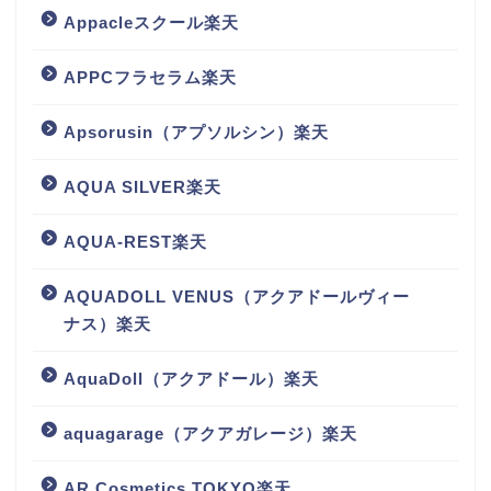
Appacleスクール楽天
APPCフラセラム楽天
Apsorusin（アプソルシン）楽天
AQUA SILVER楽天
AQUA-REST楽天
AQUADOLL VENUS（アクアドールヴィー
ナス）楽天
AquaDoll（アクアドール）楽天
aquagarage（アクアガレージ）楽天
AR Cosmetics TOKYO楽天