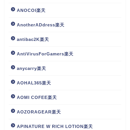
ANOCOI楽天
AnotherADdress楽天
antibac2K楽天
AntiVirusForGamers楽天
anycarry楽天
AOHAL365楽天
AOMI COFEE楽天
AOZORAGEAR楽天
APINATURE W RICH LOTION楽天