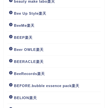
beauty make labo楽天
Bee Up Style楽天
BeeMe楽天
BEEP楽天
Beer OWLE楽天
BEERACLE楽天
BeeRecords楽天
BEFORE.bubble essence pack楽天
BELION楽天