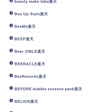
beauty make labo楽天
Bee Up Style楽天
BeeMe楽天
BEEP楽天
Beer OWLE楽天
BEERACLE楽天
BeeRecords楽天
BEFORE.bubble essence pack楽天
BELION楽天