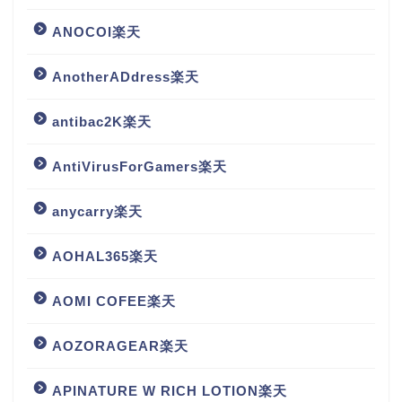
ANOCOI楽天
AnotherADdress楽天
antibac2K楽天
AntiVirusForGamers楽天
anycarry楽天
AOHAL365楽天
AOMI COFEE楽天
AOZORAGEAR楽天
APINATURE W RICH LOTION楽天