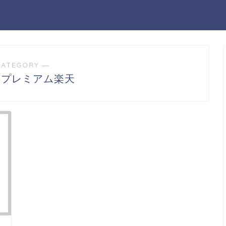
CATEGORY ―
姜プレミアム楽天