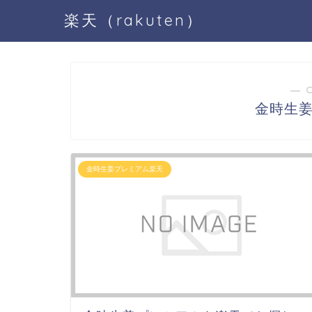
楽天（rakuten）
― 
金時生
金時生姜プレミアム楽天