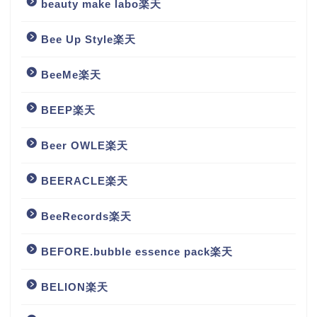
beauty make labo楽天
Bee Up Style楽天
BeeMe楽天
BEEP楽天
Beer OWLE楽天
BEERACLE楽天
BeeRecords楽天
BEFORE.bubble essence pack楽天
BELION楽天