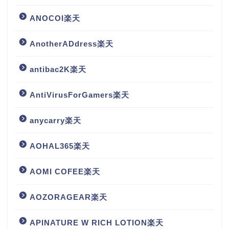
ANOCOI楽天
AnotherADdress楽天
antibac2K楽天
AntiVirusForGamers楽天
anycarry楽天
AOHAL365楽天
AOMI COFEE楽天
AOZORAGEAR楽天
APINATURE W RICH LOTION楽天