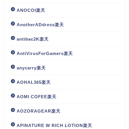
ANOCOI楽天
AnotherADdress楽天
antibac2K楽天
AntiVirusForGamers楽天
anycarry楽天
AOHAL365楽天
AOMI COFEE楽天
AOZORAGEAR楽天
APINATURE W RICH LOTION楽天