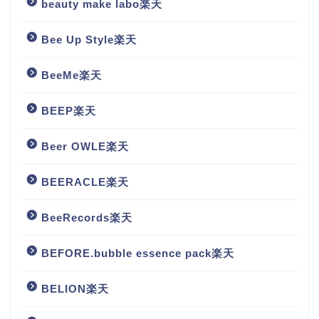
beauty make labo楽天
Bee Up Style楽天
BeeMe楽天
BEEP楽天
Beer OWLE楽天
BEERACLE楽天
BeeRecords楽天
BEFORE.bubble essence pack楽天
BELION楽天