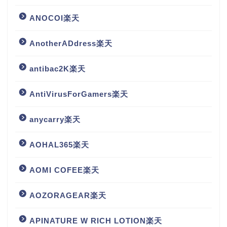
ANOCOI楽天
AnotherADdress楽天
antibac2K楽天
AntiVirusForGamers楽天
anycarry楽天
AOHAL365楽天
AOMI COFEE楽天
AOZORAGEAR楽天
APINATURE W RICH LOTION楽天