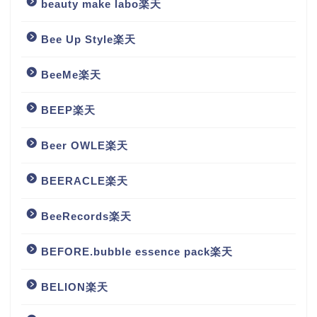
beauty make labo楽天
Bee Up Style楽天
BeeMe楽天
BEEP楽天
Beer OWLE楽天
BEERACLE楽天
BeeRecords楽天
BEFORE.bubble essence pack楽天
BELION楽天