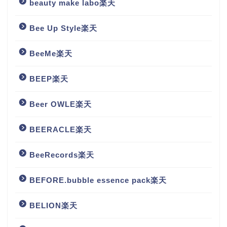
beauty make labo楽天
Bee Up Style楽天
BeeMe楽天
BEEP楽天
Beer OWLE楽天
BEERACLE楽天
BeeRecords楽天
BEFORE.bubble essence pack楽天
BELION楽天