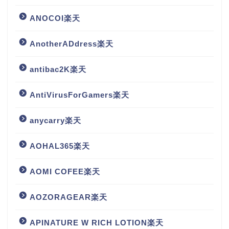
ANOCOI楽天
AnotherADdress楽天
antibac2K楽天
AntiVirusForGamers楽天
anycarry楽天
AOHAL365楽天
AOMI COFEE楽天
AOZORAGEAR楽天
APINATURE W RICH LOTION楽天