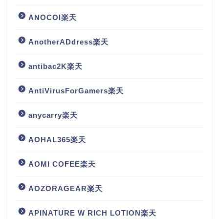
ANOCOI楽天
AnotherADdress楽天
antibac2K楽天
AntiVirusForGamers楽天
anycarry楽天
AOHAL365楽天
AOMI COFEE楽天
AOZORAGEAR楽天
APINATURE W RICH LOTION楽天