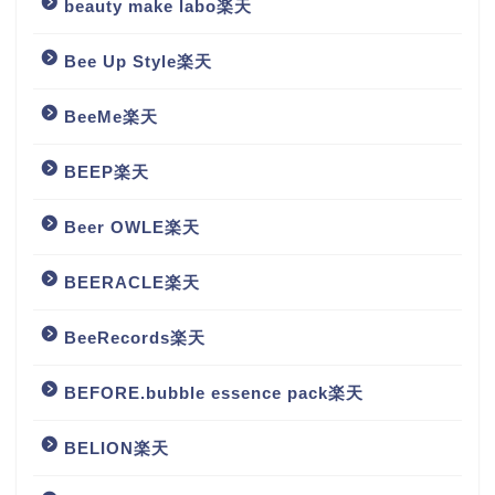
beauty make labo楽天
Bee Up Style楽天
BeeMe楽天
BEEP楽天
Beer OWLE楽天
BEERACLE楽天
BeeRecords楽天
BEFORE.bubble essence pack楽天
BELION楽天