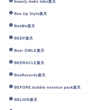
beauty make labo楽天
Bee Up Style楽天
BeeMe楽天
BEEP楽天
Beer OWLE楽天
BEERACLE楽天
BeeRecords楽天
BEFORE.bubble essence pack楽天
BELION楽天