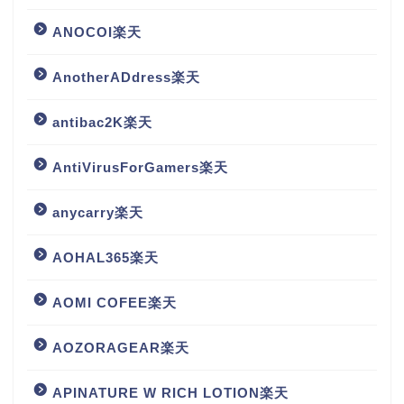
ANOCOI楽天
AnotherADdress楽天
antibac2K楽天
AntiVirusForGamers楽天
anycarry楽天
AOHAL365楽天
AOMI COFEE楽天
AOZORAGEAR楽天
APINATURE W RICH LOTION楽天