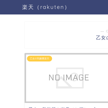
楽天（rakuten）
― 
乙女
乙女の乳酸菌楽天