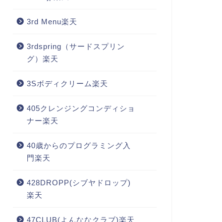
3rd Menu楽天
3rdspring（サードスプリン
グ）楽天
3Sボディクリーム楽天
405クレンジングコンディショ
ナー楽天
40歳からのプログラミング入
門楽天
428DROPP(シブヤドロップ)
楽天
47CLUB(よんななクラブ)楽天