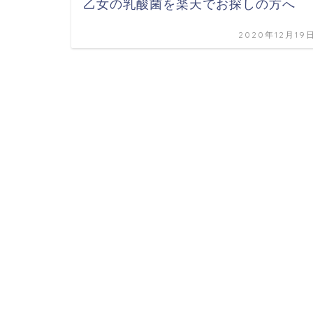
乙女の乳酸菌を楽天でお探しの方へ
2020年12月19