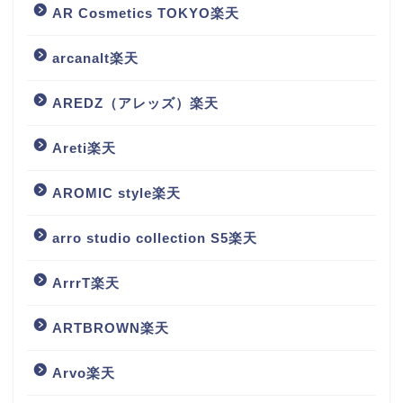
AR Cosmetics TOKYO楽天
arcanalt楽天
AREDZ（アレッズ）楽天
Areti楽天
AROMIC style楽天
arro studio collection S5楽天
ArrrT楽天
ARTBROWN楽天
Arvo楽天