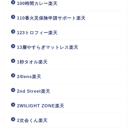
100時間カレー楽天
110番火災保険申請サポート楽天
123トロフィー楽天
13層やすらぎマットレス楽天
1秒タオル楽天
24lens楽天
2nd Street楽天
2WILIGHT ZONE楽天
2次会くん楽天