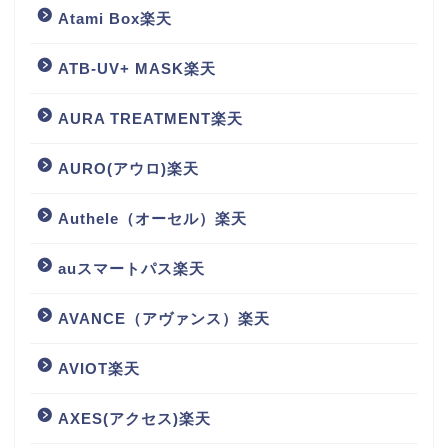
Atami Box楽天
ATB-UV+ MASK楽天
AURA TREATMENT楽天
AURO(アウロ)楽天
Authele（オーセル）楽天
auスマートパス楽天
AVANCE（アヴァンス）楽天
AVIOT楽天
AXES(アクセス)楽天