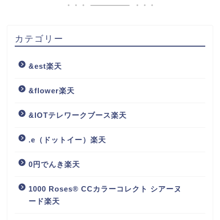
カテゴリー
&est楽天
&flower楽天
&IOTテレワークブース楽天
.e（ドットイー）楽天
0円でんき楽天
1000 Roses® CCカラーコレクト シアーヌ
ード楽天