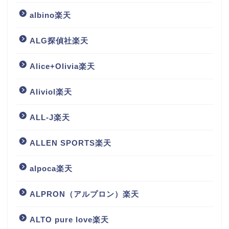
albino楽天
ALG探偵社楽天
Alice+Olivia楽天
Aliviol楽天
ALL-J楽天
ALLEN SPORTS楽天
alpoca楽天
ALPRON（アルプロン）楽天
ALTO pure love楽天