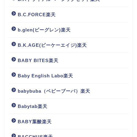
B.C.FORCE楽天
b.glen(ビーグレン)楽天
B.K.AGE(ビーケーエイジ)楽天
BABY BITES楽天
Baby English Labo楽天
babybuba（ベビーブーバ）楽天
Babytab楽天
BABY葉酸楽天
BACCHUS楽天