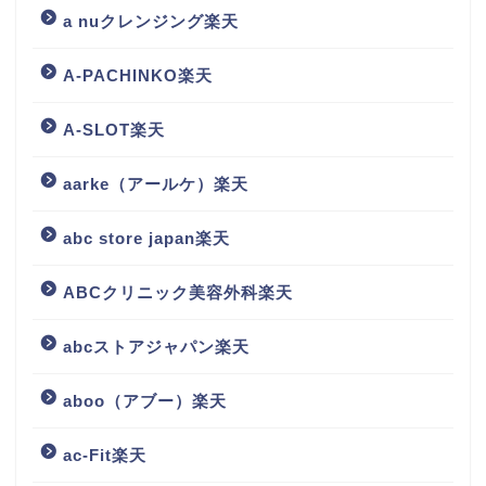
a nuクレンジング楽天
A-PACHINKO楽天
A-SLOT楽天
aarke（アールケ）楽天
abc store japan楽天
ABCクリニック美容外科楽天
abcストアジャパン楽天
aboo（アブー）楽天
ac-Fit楽天