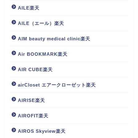
AILE楽天
AILE（エール）楽天
AIM beauty medical clinic楽天
Air BOOKMARK楽天
AIR CUBE楽天
airCloset エアークローゼット楽天
AIRISE楽天
AIROFIT楽天
AIROS Skyview楽天