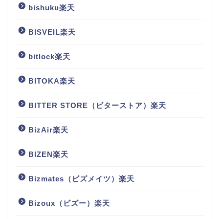
bishuku楽天
BISVEIL楽天
bitlock楽天
BITOKA楽天
BITTER STORE（ビターストア）楽天
BizAir楽天
BIZEN楽天
Bizmates（ビズメイツ）楽天
Bizoux（ビズー）楽天