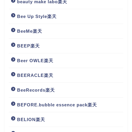
beauty make labo楽天
Bee Up Style楽天
BeeMe楽天
BEEP楽天
Beer OWLE楽天
BEERACLE楽天
BeeRecords楽天
BEFORE.bubble essence pack楽天
BELION楽天