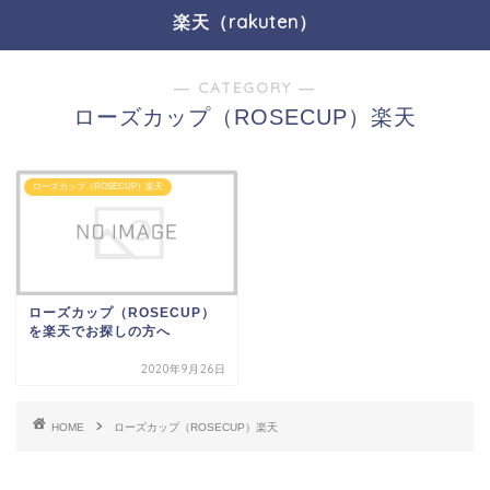
楽天（rakuten）
― CATEGORY ―
ローズカップ（ROSECUP）楽天
ローズカップ（ROSECUP）楽天
ローズカップ（ROSECUP）
を楽天でお探しの方へ
2020年9月26日
HOME
ローズカップ（ROSECUP）楽天