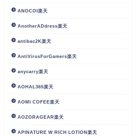
ANOCOI楽天
AnotherADdress楽天
antibac2K楽天
AntiVirusForGamers楽天
anycarry楽天
AOHAL365楽天
AOMI COFEE楽天
AOZORAGEAR楽天
APINATURE W RICH LOTION楽天