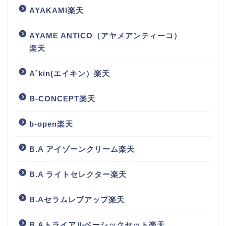
AYAKAMI楽天
AYAME ANTICO（アヤメアンティーコ）
楽天
A`kin(エイキン）楽天
B-CONCEPT楽天
b-open楽天
B.A アイゾーンクリーム楽天
B.A ライトセレクター楽天
B.Aセラムレブアップ楽天
B.Aトライアルベーシックセット楽天