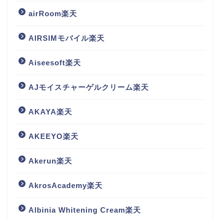
airRoom楽天
AIRSIMモバイル楽天
Aiseesoft楽天
AJモイスチャーゲルクリーム楽天
AKAYA楽天
AKEEYO楽天
Akerun楽天
AkrosAcademy楽天
Albinia Whitening Cream楽天