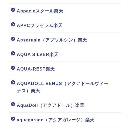
Appacleスクール楽天
APPCフラセラム楽天
Apsorusin（アプソルシン）楽天
AQUA SILVER楽天
AQUA-REST楽天
AQUADOLL VENUS（アクアドールヴィー
ナス）楽天
AquaDoll（アクアドール）楽天
aquagarage（アクアガレージ）楽天