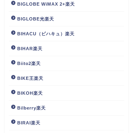
BIGLOBE WiMAX 2+楽天
BIGLOBE光楽天
BIHACU（ビハキュ）楽天
BIHAR楽天
Biito2楽天
BIKE王楽天
BIKOH楽天
Bilberry楽天
BIRAI楽天