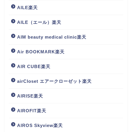
AILE楽天
AILE（エール）楽天
AIM beauty medical clinic楽天
Air BOOKMARK楽天
AIR CUBE楽天
airCloset エアークローゼット楽天
AIRISE楽天
AIROFIT楽天
AIROS Skyview楽天