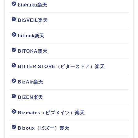
bishuku楽天
BISVEIL楽天
bitlock楽天
BITOKA楽天
BITTER STORE（ビターストア）楽天
BizAir楽天
BIZEN楽天
Bizmates（ビズメイツ）楽天
Bizoux（ビズー）楽天