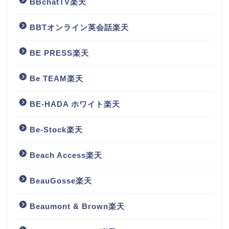
BBchatTV楽天
BBTオンライン英会話楽天
BE PRESS楽天
Be TEAM楽天
BE-HADA ホワイト楽天
Be-Stock楽天
Beach Access楽天
BeauGosse楽天
Beaumont & Brown楽天