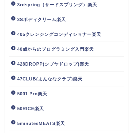
3rdspring（サードスプリング）楽天
3Sボディクリーム楽天
405クレンジングコンディショナー楽天
40歳からのプログラミング入門楽天
428DROPP(シブヤドロップ)楽天
47CLUB(よんななクラブ)楽天
5001 Pro楽天
50RICE楽天
5minutesMEATS楽天