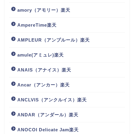
amory（アモリー）楽天
AmpereTime楽天
AMPLEUR（アンプルール）楽天
amule(アミュレ)楽天
ANAIS（アナイス）楽天
Ancar（アンカー）楽天
ANCLVIS（アンクルイス）楽天
ANDAR（アンダール）楽天
ANOCOI Delicate Jam楽天