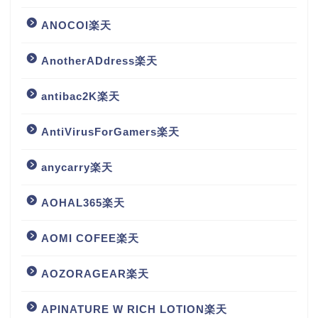
ANOCOI楽天
AnotherADdress楽天
antibac2K楽天
AntiVirusForGamers楽天
anycarry楽天
AOHAL365楽天
AOMI COFEE楽天
AOZORAGEAR楽天
APINATURE W RICH LOTION楽天