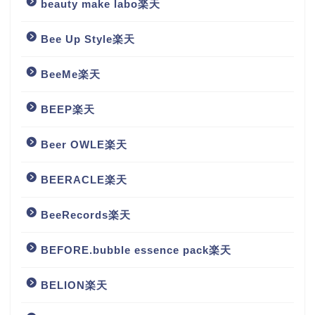
beauty make labo楽天
Bee Up Style楽天
BeeMe楽天
BEEP楽天
Beer OWLE楽天
BEERACLE楽天
BeeRecords楽天
BEFORE.bubble essence pack楽天
BELION楽天