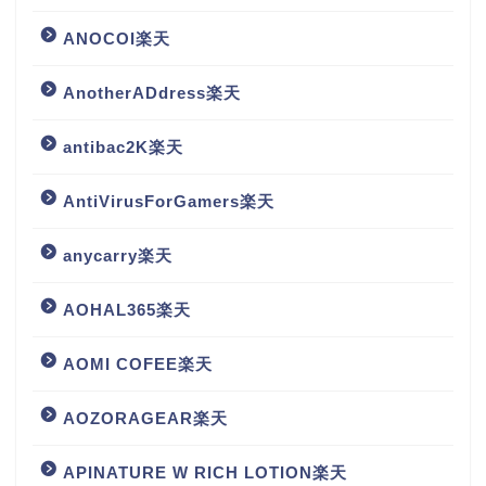
ANOCOI楽天
AnotherADdress楽天
antibac2K楽天
AntiVirusForGamers楽天
anycarry楽天
AOHAL365楽天
AOMI COFEE楽天
AOZORAGEAR楽天
APINATURE W RICH LOTION楽天