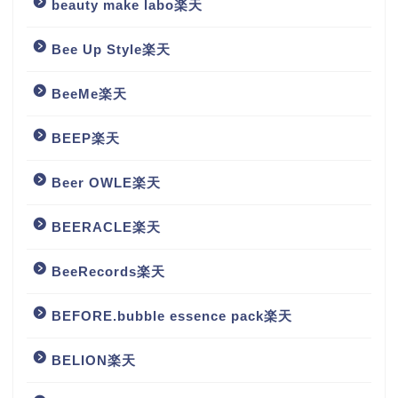
beauty make labo楽天
Bee Up Style楽天
BeeMe楽天
BEEP楽天
Beer OWLE楽天
BEERACLE楽天
BeeRecords楽天
BEFORE.bubble essence pack楽天
BELION楽天