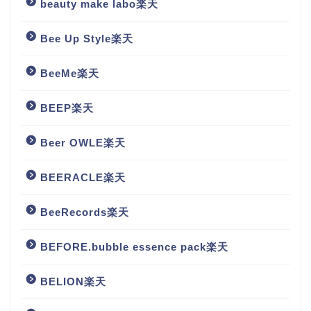
beauty make labo楽天
Bee Up Style楽天
BeeMe楽天
BEEP楽天
Beer OWLE楽天
BEERACLE楽天
BeeRecords楽天
BEFORE.bubble essence pack楽天
BELION楽天