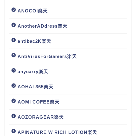
ANOCOI楽天
AnotherADdress楽天
antibac2K楽天
AntiVirusForGamers楽天
anycarry楽天
AOHAL365楽天
AOMI COFEE楽天
AOZORAGEAR楽天
APINATURE W RICH LOTION楽天