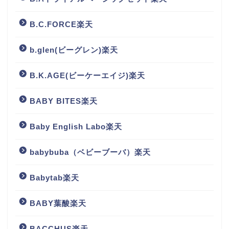
B.C.FORCE楽天
b.glen(ビーグレン)楽天
B.K.AGE(ビーケーエイジ)楽天
BABY BITES楽天
Baby English Labo楽天
babybuba（ベビーブーバ）楽天
Babytab楽天
BABY葉酸楽天
BACCHUS楽天