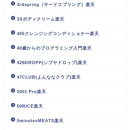
3rdspring（サードスプリング）楽天
3Sボディクリーム楽天
405クレンジングコンディショナー楽天
40歳からのプログラミング入門楽天
428DROPP(シブヤドロップ)楽天
47CLUB(よんななクラブ)楽天
5001 Pro楽天
50RICE楽天
5minutesMEATS楽天