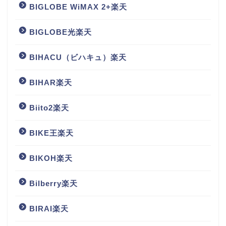
BIGLOBE WiMAX 2+楽天
BIGLOBE光楽天
BIHACU（ビハキュ）楽天
BIHAR楽天
Biito2楽天
BIKE王楽天
BIKOH楽天
Bilberry楽天
BIRAI楽天