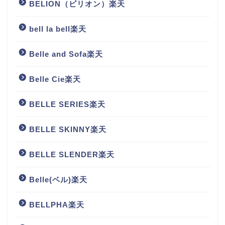
BELION（ビリオン）楽天
bell la bell楽天
Belle and Sofa楽天
Belle Cie楽天
BELLE SERIES楽天
BELLE SKINNY楽天
BELLE SLENDER楽天
Belle(ベル)楽天
BELLPHA楽天