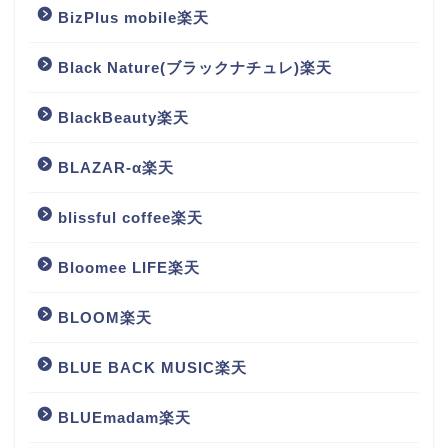
BizPlus mobile楽天
Black Nature(ブラックナチュレ)楽天
BlackBeauty楽天
BLAZAR-α楽天
blissful coffee楽天
Bloomee LIFE楽天
BLOOM楽天
BLUE BACK MUSIC楽天
BLUEmadam楽天