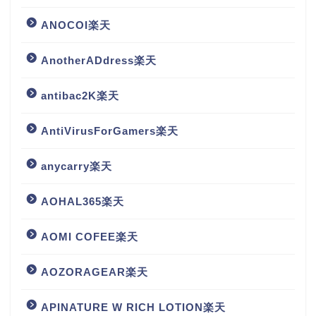
ANOCOI楽天
AnotherADdress楽天
antibac2K楽天
AntiVirusForGamers楽天
anycarry楽天
AOHAL365楽天
AOMI COFEE楽天
AOZORAGEAR楽天
APINATURE W RICH LOTION楽天