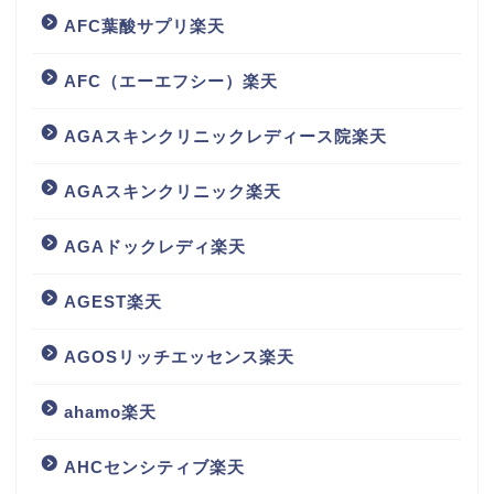
AFC葉酸サプリ楽天
AFC（エーエフシー）楽天
AGAスキンクリニックレディース院楽天
AGAスキンクリニック楽天
AGAドックレディ楽天
AGEST楽天
AGOSリッチエッセンス楽天
ahamo楽天
AHCセンシティブ楽天