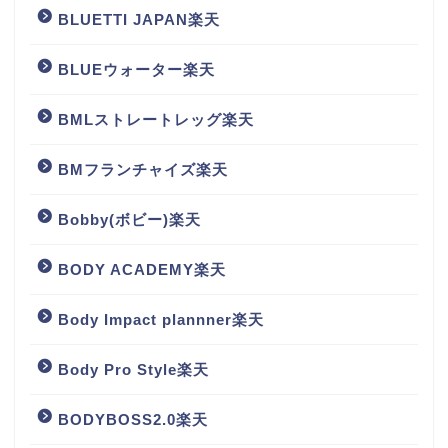
BLUETTI JAPAN楽天
BLUEウォーター楽天
BMLストレートレッグ楽天
BMフランチャイズ楽天
Bobby(ボビー)楽天
BODY ACADEMY楽天
Body Impact plannner楽天
Body Pro Style楽天
BODYBOSS2.0楽天