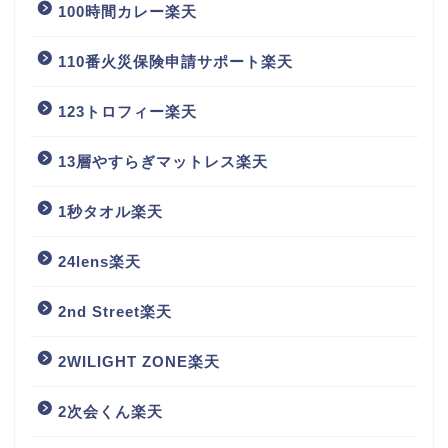
100時間カレー楽天
110番火災保険申請サポート楽天
123トロフィー楽天
13層やすらぎマットレス楽天
1秒タオル楽天
24lens楽天
2nd Street楽天
2WILIGHT ZONE楽天
2次会くん楽天