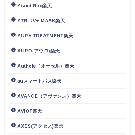
Atami Box楽天
ATB-UV+ MASK楽天
AURA TREATMENT楽天
AURO(アウロ)楽天
Authele（オーセル）楽天
auスマートパス楽天
AVANCE（アヴァンス）楽天
AVIOT楽天
AXES(アクセス)楽天