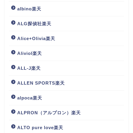
albino楽天
ALG探偵社楽天
Alice+Olivia楽天
Aliviol楽天
ALL-J楽天
ALLEN SPORTS楽天
alpoca楽天
ALPRON（アルプロン）楽天
ALTO pure love楽天