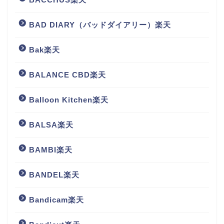
BAD DIARY（バッドダイアリー）楽天
Bak楽天
BALANCE CBD楽天
Balloon Kitchen楽天
BALSA楽天
BAMBI楽天
BANDEL楽天
Bandicam楽天