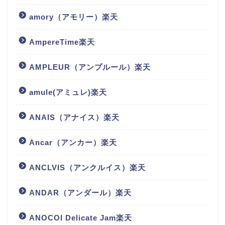
amory（アモリー）楽天
AmpereTime楽天
AMPLEUR（アンプルール）楽天
amule(アミュレ)楽天
ANAIS（アナイス）楽天
Ancar（アンカー）楽天
ANCLVIS（アンクルイス）楽天
ANDAR（アンダール）楽天
ANOCOI Delicate Jam楽天