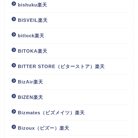
bishuku楽天
BISVEIL楽天
bitlock楽天
BITOKA楽天
BITTER STORE（ビターストア）楽天
BizAir楽天
BIZEN楽天
Bizmates（ビズメイツ）楽天
Bizoux（ビズー）楽天