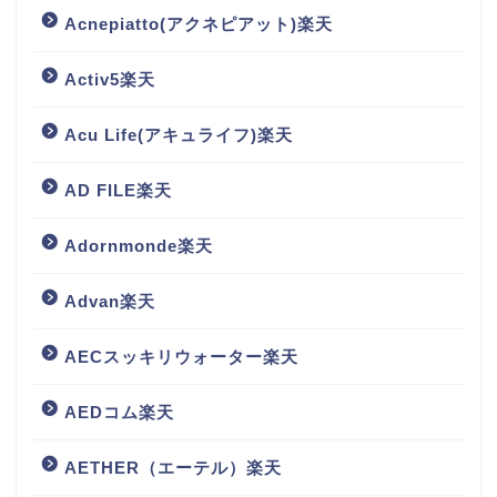
Acnepiatto(アクネピアット)楽天
Activ5楽天
Acu Life(アキュライフ)楽天
AD FILE楽天
Adornmonde楽天
Advan楽天
AECスッキリウォーター楽天
AEDコム楽天
AETHER（エーテル）楽天