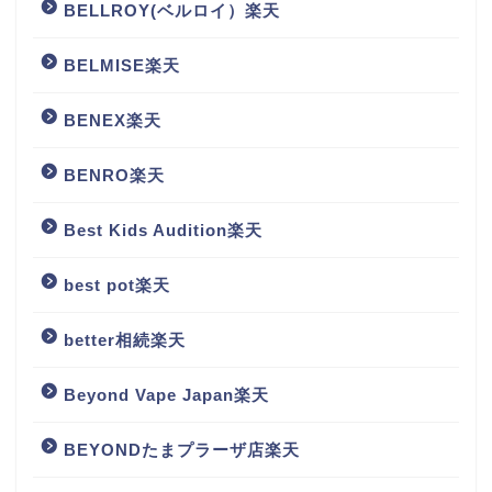
BELLROY(ベルロイ）楽天
BELMISE楽天
BENEX楽天
BENRO楽天
Best Kids Audition楽天
best pot楽天
better相続楽天
Beyond Vape Japan楽天
BEYONDたまプラーザ店楽天