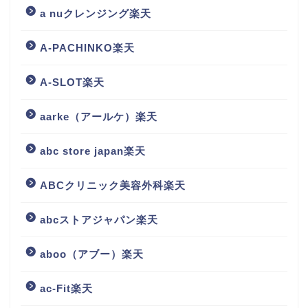
a nuクレンジング楽天
A-PACHINKO楽天
A-SLOT楽天
aarke（アールケ）楽天
abc store japan楽天
ABCクリニック美容外科楽天
abcストアジャパン楽天
aboo（アブー）楽天
ac-Fit楽天