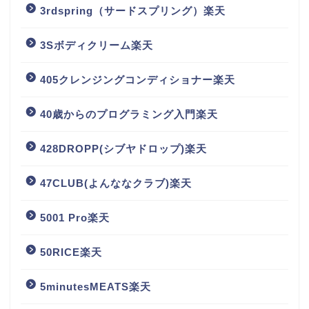
3rdspring（サードスプリング）楽天
3Sボディクリーム楽天
405クレンジングコンディショナー楽天
40歳からのプログラミング入門楽天
428DROPP(シブヤドロップ)楽天
47CLUB(よんななクラブ)楽天
5001 Pro楽天
50RICE楽天
5minutesMEATS楽天