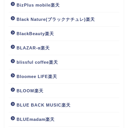
BizPlus mobile楽天
Black Nature(ブラックナチュレ)楽天
BlackBeauty楽天
BLAZAR-α楽天
blissful coffee楽天
Bloomee LIFE楽天
BLOOM楽天
BLUE BACK MUSIC楽天
BLUEmadam楽天