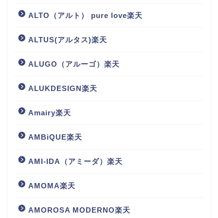
ALTO（アルト） pure love楽天
ALTUS(アルタス)楽天
ALUGO（アルーゴ）楽天
ALUKDESIGN楽天
Amairy楽天
AMBiQUE楽天
AMI-IDA（アミーダ）楽天
AMOMA楽天
AMOROSA MODERNO楽天