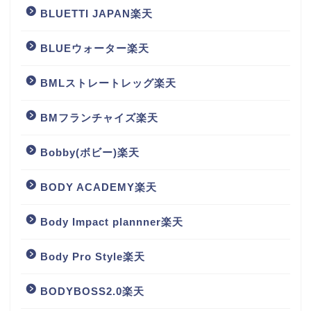
BLUETTI JAPAN楽天
BLUEウォーター楽天
BMLストレートレッグ楽天
BMフランチャイズ楽天
Bobby(ボビー)楽天
BODY ACADEMY楽天
Body Impact plannner楽天
Body Pro Style楽天
BODYBOSS2.0楽天