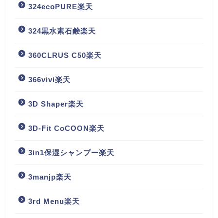
324ecoPURE楽天
324黒水素石鹸楽天
360CLRUS C50楽天
366vivi楽天
3D Shaper楽天
3D-Fit CoCOON楽天
3in1保湿シャンプー楽天
3manjp楽天
3rd Menu楽天