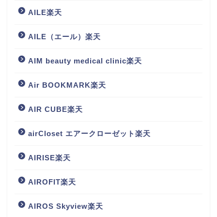
AILE楽天
AILE（エール）楽天
AIM beauty medical clinic楽天
Air BOOKMARK楽天
AIR CUBE楽天
airCloset エアークローゼット楽天
AIRISE楽天
AIROFIT楽天
AIROS Skyview楽天