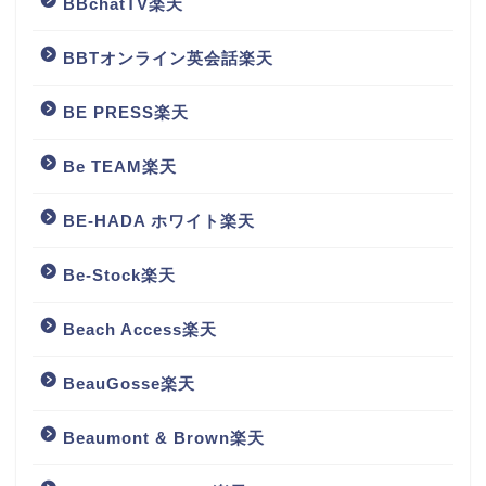
BBchatTV楽天
BBTオンライン英会話楽天
BE PRESS楽天
Be TEAM楽天
BE-HADA ホワイト楽天
Be-Stock楽天
Beach Access楽天
BeauGosse楽天
Beaumont & Brown楽天