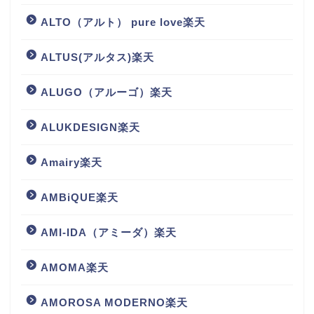
ALTO（アルト） pure love楽天
ALTUS(アルタス)楽天
ALUGO（アルーゴ）楽天
ALUKDESIGN楽天
Amairy楽天
AMBiQUE楽天
AMI-IDA（アミーダ）楽天
AMOMA楽天
AMOROSA MODERNO楽天