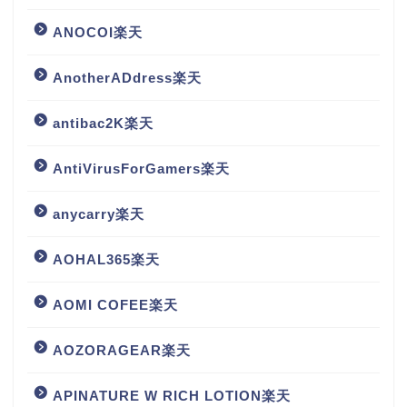
ANOCOI楽天
AnotherADdress楽天
antibac2K楽天
AntiVirusForGamers楽天
anycarry楽天
AOHAL365楽天
AOMI COFEE楽天
AOZORAGEAR楽天
APINATURE W RICH LOTION楽天