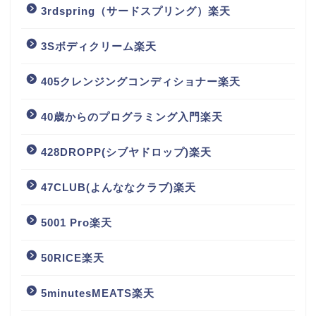
3rdspring（サードスプリング）楽天
3Sボディクリーム楽天
405クレンジングコンディショナー楽天
40歳からのプログラミング入門楽天
428DROPP(シブヤドロップ)楽天
47CLUB(よんななクラブ)楽天
5001 Pro楽天
50RICE楽天
5minutesMEATS楽天