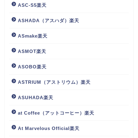
ASC-S5楽天
ASHADA（アスハダ）楽天
ASmake楽天
ASMOT楽天
ASOBO楽天
ASTRIUM（アストリウム）楽天
ASUHADA楽天
at Coffee（アットコーヒー）楽天
At Marvelous Official楽天