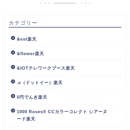
カテゴリー
&est楽天
&flower楽天
&IOTテレワークブース楽天
.e（ドットイー）楽天
0円でんき楽天
1000 Roses® CCカラーコレクト シアーヌ
ード楽天