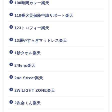
100時間カレー楽天
110番火災保険申請サポート楽天
123トロフィー楽天
13層やすらぎマットレス楽天
1秒タオル楽天
24lens楽天
2nd Street楽天
2WILIGHT ZONE楽天
2次会くん楽天