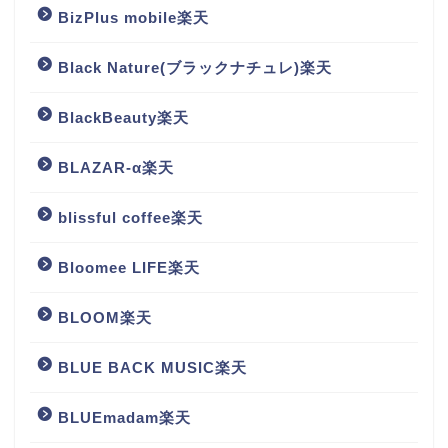
BizPlus mobile楽天
Black Nature(ブラックナチュレ)楽天
BlackBeauty楽天
BLAZAR-α楽天
blissful coffee楽天
Bloomee LIFE楽天
BLOOM楽天
BLUE BACK MUSIC楽天
BLUEmadam楽天