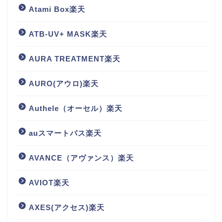
Atami Box楽天
ATB-UV+ MASK楽天
AURA TREATMENT楽天
AURO(アウロ)楽天
Authele（オーセル）楽天
auスマートパス楽天
AVANCE（アヴァンス）楽天
AVIOT楽天
AXES(アクセス)楽天