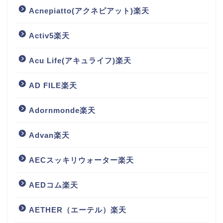
Acnepiatto(アクネピアット)楽天
Activ5楽天
Acu Life(アキュライフ)楽天
AD FILE楽天
Adornmonde楽天
Advan楽天
AECスッキリウォーター楽天
AEDコム楽天
AETHER（エーテル）楽天