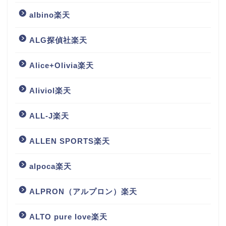
albino楽天
ALG探偵社楽天
Alice+Olivia楽天
Aliviol楽天
ALL-J楽天
ALLEN SPORTS楽天
alpoca楽天
ALPRON（アルプロン）楽天
ALTO pure love楽天