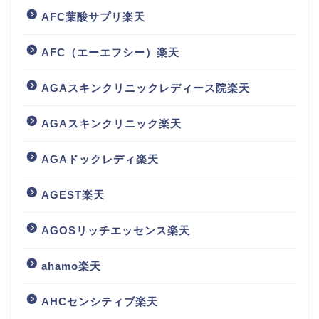
AFC葉酸サプリ楽天
AFC（エーエフシー）楽天
AGAスキンクリニックレディース院楽天
AGAスキンクリニック楽天
AGAドックレディ楽天
AGEST楽天
AGOSリッチエッセンス楽天
ahamo楽天
AHCセンシティブ楽天