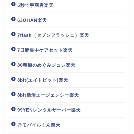
5秒で手羽唐楽天
6JOHAN楽天
7flash（セブンフラッシュ）楽天
7日間集中ケアセット楽天
80種類のめぐみジュレ楽天
8bit(エイトビット)楽天
8bit婚活エージェンシー楽天
99YENレンタルサーバー楽天
@モバイルくん楽天