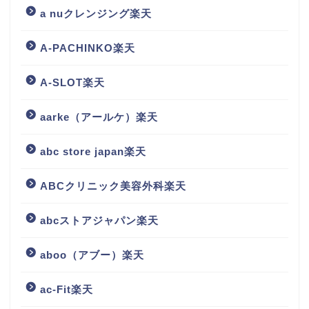
a nuクレンジング楽天
A-PACHINKO楽天
A-SLOT楽天
aarke（アールケ）楽天
abc store japan楽天
ABCクリニック美容外科楽天
abcストアジャパン楽天
aboo（アブー）楽天
ac-Fit楽天