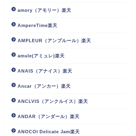
amory（アモリー）楽天
AmpereTime楽天
AMPLEUR（アンプルール）楽天
amule(アミュレ)楽天
ANAIS（アナイス）楽天
Ancar（アンカー）楽天
ANCLVIS（アンクルイス）楽天
ANDAR（アンダール）楽天
ANOCOI Delicate Jam楽天