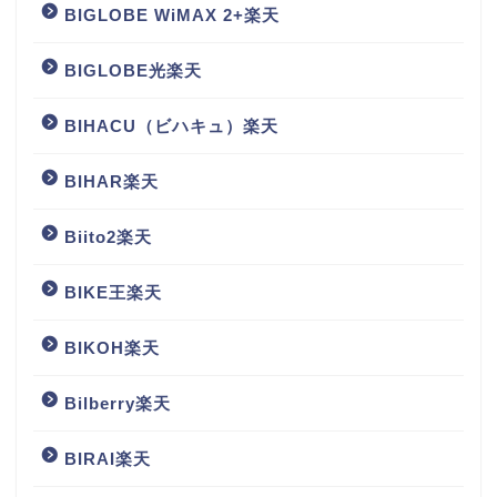
BIGLOBE WiMAX 2+楽天
BIGLOBE光楽天
BIHACU（ビハキュ）楽天
BIHAR楽天
Biito2楽天
BIKE王楽天
BIKOH楽天
Bilberry楽天
BIRAI楽天