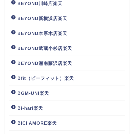
BEYOND川崎店楽天
BEYOND新横浜店楽天
BEYOND本厚木店楽天
BEYOND武蔵小杉店楽天
BEYOND湘南藤沢店楽天
Bfit（ビーフィット）楽天
BGM‐UNI楽天
Bi-hari楽天
BICI AMORE楽天