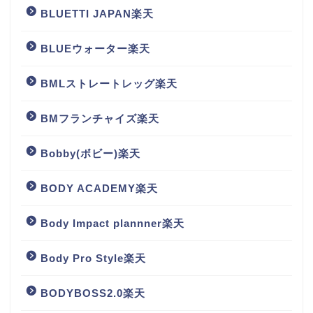
BLUETTI JAPAN楽天
BLUEウォーター楽天
BMLストレートレッグ楽天
BMフランチャイズ楽天
Bobby(ボビー)楽天
BODY ACADEMY楽天
Body Impact plannner楽天
Body Pro Style楽天
BODYBOSS2.0楽天