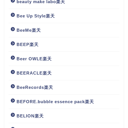
beauty make labo楽天
Bee Up Style楽天
BeeMe楽天
BEEP楽天
Beer OWLE楽天
BEERACLE楽天
BeeRecords楽天
BEFORE.bubble essence pack楽天
BELION楽天