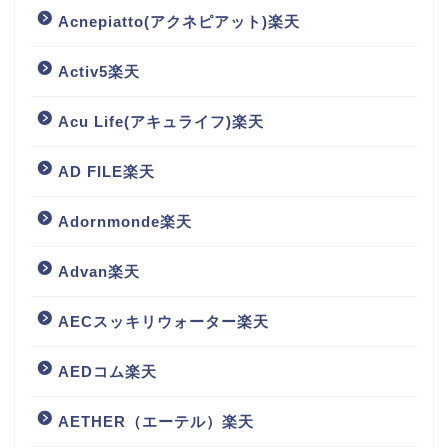
Acnepiatto(アクネピアット)楽天
Activ5楽天
Acu Life(アキュライフ)楽天
AD FILE楽天
Adornmonde楽天
Advan楽天
AECスッキリウォーター楽天
AEDコム楽天
AETHER（エーテル）楽天