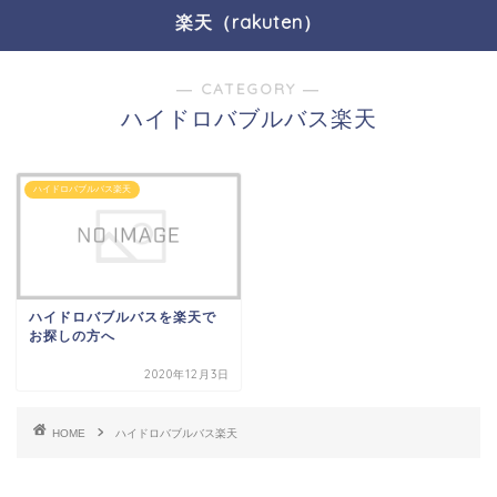
楽天（rakuten）
― CATEGORY ―
ハイドロバブルバス楽天
ハイドロバブルバス楽天
ハイドロバブルバスを楽天で
お探しの方へ
2020年12月3日
HOME
ハイドロバブルバス楽天