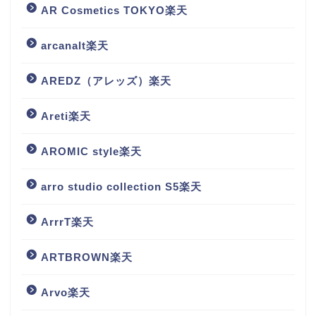
AR Cosmetics TOKYO楽天
arcanalt楽天
AREDZ（アレッズ）楽天
Areti楽天
AROMIC style楽天
arro studio collection S5楽天
ArrrT楽天
ARTBROWN楽天
Arvo楽天