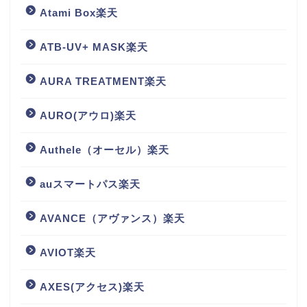
Atami Box楽天
ATB-UV+ MASK楽天
AURA TREATMENT楽天
AURO(アウロ)楽天
Authele（オーセル）楽天
auスマートパス楽天
AVANCE（アヴァンス）楽天
AVIOT楽天
AXES(アクセス)楽天