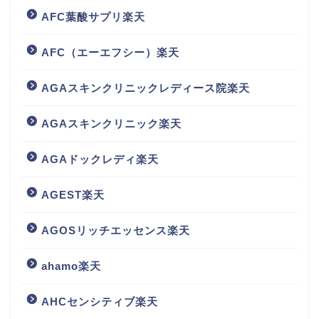
AFC葉酸サプリ楽天
AFC（エーエフシー）楽天
AGAスキンクリニックレディース院楽天
AGAスキンクリニック楽天
AGAドックレディ楽天
AGEST楽天
AGOSリッチエッセンス楽天
ahamo楽天
AHCセンシティブ楽天