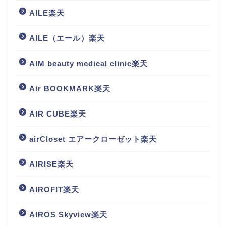
AILE楽天
AILE（エール）楽天
AIM beauty medical clinic楽天
Air BOOKMARK楽天
AIR CUBE楽天
airCloset エアークローゼット楽天
AIRISE楽天
AIROFIT楽天
AIROS Skyview楽天