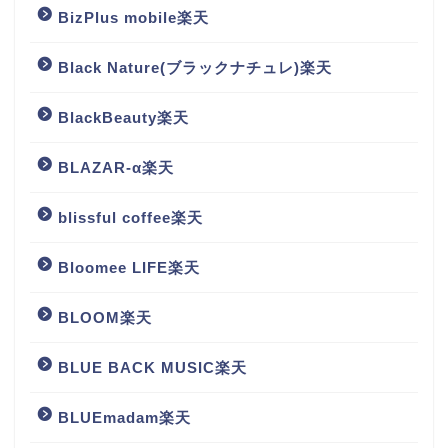
BizPlus mobile楽天
Black Nature(ブラックナチュレ)楽天
BlackBeauty楽天
BLAZAR-α楽天
blissful coffee楽天
Bloomee LIFE楽天
BLOOM楽天
BLUE BACK MUSIC楽天
BLUEmadam楽天