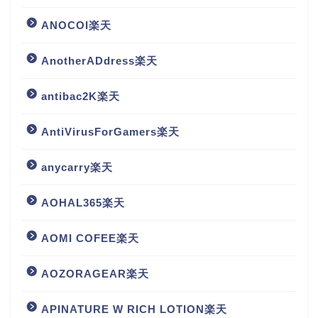
ANOCOI楽天
AnotherADdress楽天
antibac2K楽天
AntiVirusForGamers楽天
anycarry楽天
AOHAL365楽天
AOMI COFEE楽天
AOZORAGEAR楽天
APINATURE W RICH LOTION楽天