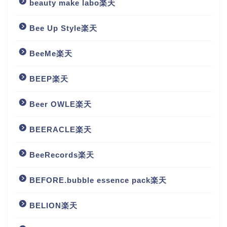
beauty make labo楽天
Bee Up Style楽天
BeeMe楽天
BEEP楽天
Beer OWLE楽天
BEERACLE楽天
BeeRecords楽天
BEFORE.bubble essence pack楽天
BELION楽天