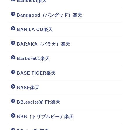
Bandicut楽天
Banggood（バングッド）楽天
BANILA CO楽天
BARAKA（バラカ）楽天
Barber501楽天
BASE TIGER楽天
BASE楽天
BB.excite光 Fit楽天
BBB（トリプルビー）楽天