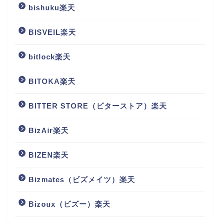
bishuku楽天
BISVEIL楽天
bitlock楽天
BITOKA楽天
BITTER STORE（ビターストア）楽天
BizAir楽天
BIZEN楽天
Bizmates（ビズメイツ）楽天
Bizoux（ビズー）楽天