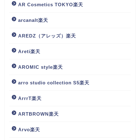
AR Cosmetics TOKYO楽天
arcanalt楽天
AREDZ（アレッズ）楽天
Areti楽天
AROMIC style楽天
arro studio collection S5楽天
ArrrT楽天
ARTBROWN楽天
Arvo楽天