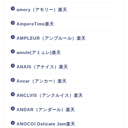
amory（アモリー）楽天
AmpereTime楽天
AMPLEUR（アンプルール）楽天
amule(アミュレ)楽天
ANAIS（アナイス）楽天
Ancar（アンカー）楽天
ANCLVIS（アンクルイス）楽天
ANDAR（アンダール）楽天
ANOCOI Delicate Jam楽天