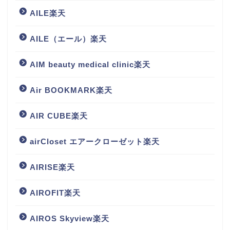
AILE楽天
AILE（エール）楽天
AIM beauty medical clinic楽天
Air BOOKMARK楽天
AIR CUBE楽天
airCloset エアークローゼット楽天
AIRISE楽天
AIROFIT楽天
AIROS Skyview楽天