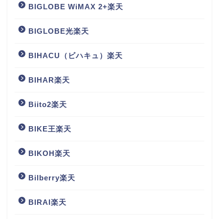
BIGLOBE WiMAX 2+楽天
BIGLOBE光楽天
BIHACU（ビハキュ）楽天
BIHAR楽天
Biito2楽天
BIKE王楽天
BIKOH楽天
Bilberry楽天
BIRAI楽天