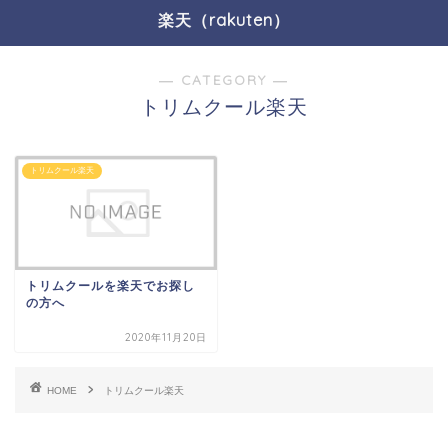
楽天（rakuten）
― CATEGORY ―
トリムクール楽天
トリムクール楽天
トリムクールを楽天でお探し
の方へ
2020年11月20日
HOME
トリムクール楽天