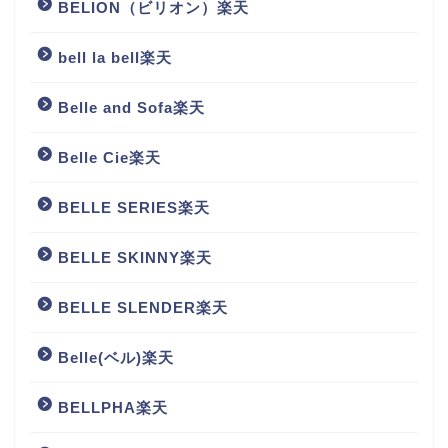
BELION（ビリオン）楽天
bell la bell楽天
Belle and Sofa楽天
Belle Cie楽天
BELLE SERIES楽天
BELLE SKINNY楽天
BELLE SLENDER楽天
Belle(ベル)楽天
BELLPHA楽天