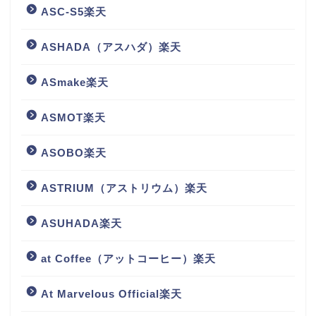
ASC-S5楽天
ASHADA（アスハダ）楽天
ASmake楽天
ASMOT楽天
ASOBO楽天
ASTRIUM（アストリウム）楽天
ASUHADA楽天
at Coffee（アットコーヒー）楽天
At Marvelous Official楽天