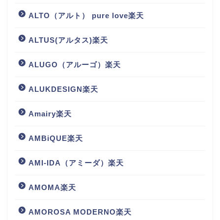
ALTO（アルト） pure love楽天
ALTUS(アルタス)楽天
ALUGO（アルーゴ）楽天
ALUKDESIGN楽天
Amairy楽天
AMBiQUE楽天
AMI-IDA（アミーダ）楽天
AMOMA楽天
AMOROSA MODERNO楽天