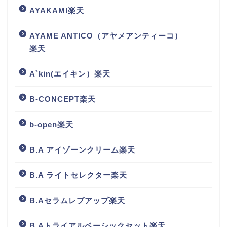
AYAKAMI楽天
AYAME ANTICO（アヤメアンティーコ）
楽天
A`kin(エイキン）楽天
B-CONCEPT楽天
b-open楽天
B.A アイゾーンクリーム楽天
B.A ライトセレクター楽天
B.Aセラムレブアップ楽天
B.Aトライアルベーシックセット楽天