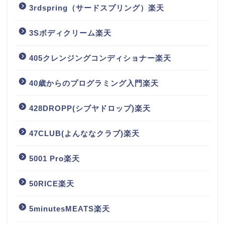
3rdspring（サードスプリング）楽天
3Sボディクリーム楽天
405クレンジングコンディショナー楽天
40歳からのプログラミング入門楽天
428DROPP(シブヤドロップ)楽天
47CLUB(よんななクラブ)楽天
5001 Pro楽天
50RICE楽天
5minutesMEATS楽天