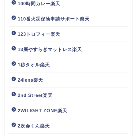
100時間カレー楽天
110番火災保険申請サポート楽天
123トロフィー楽天
13層やすらぎマットレス楽天
1秒タオル楽天
24lens楽天
2nd Street楽天
2WILIGHT ZONE楽天
2次会くん楽天