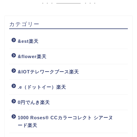
カテゴリー
&est楽天
&flower楽天
&IOTテレワークブース楽天
.e（ドットイー）楽天
0円でんき楽天
1000 Roses® CCカラーコレクト シアーヌ
ード楽天