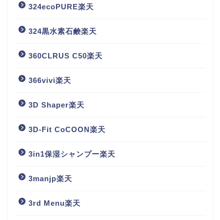
324ecoPURE楽天
324黒水素石鹸楽天
360CLRUS C50楽天
366vivi楽天
3D Shaper楽天
3D-Fit CoCOON楽天
3in1保湿シャンプー楽天
3manjp楽天
3rd Menu楽天