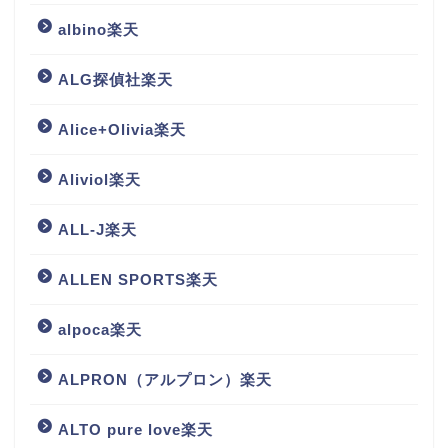
albino楽天
ALG探偵社楽天
Alice+Olivia楽天
Aliviol楽天
ALL-J楽天
ALLEN SPORTS楽天
alpoca楽天
ALPRON（アルプロン）楽天
ALTO pure love楽天