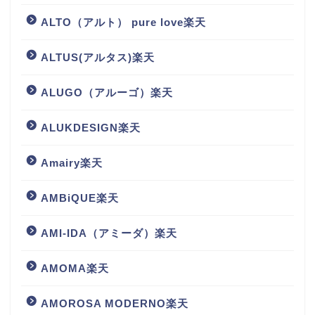
ALTO（アルト） pure love楽天
ALTUS(アルタス)楽天
ALUGO（アルーゴ）楽天
ALUKDESIGN楽天
Amairy楽天
AMBiQUE楽天
AMI-IDA（アミーダ）楽天
AMOMA楽天
AMOROSA MODERNO楽天