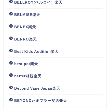
BELLROY(ベルロイ）楽天
BELMISE楽天
BENEX楽天
BENRO楽天
Best Kids Audition楽天
best pot楽天
better相続楽天
Beyond Vape Japan楽天
BEYONDたまプラーザ店楽天