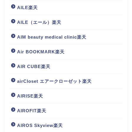
AILE楽天
AILE（エール）楽天
AIM beauty medical clinic楽天
Air BOOKMARK楽天
AIR CUBE楽天
airCloset エアークローゼット楽天
AIRISE楽天
AIROFIT楽天
AIROS Skyview楽天