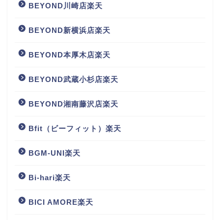
BEYOND川崎店楽天
BEYOND新横浜店楽天
BEYOND本厚木店楽天
BEYOND武蔵小杉店楽天
BEYOND湘南藤沢店楽天
Bfit（ビーフィット）楽天
BGM‐UNI楽天
Bi-hari楽天
BICI AMORE楽天