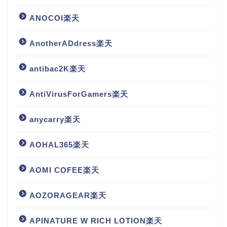
ANOCOI楽天
AnotherADdress楽天
antibac2K楽天
AntiVirusForGamers楽天
anycarry楽天
AOHAL365楽天
AOMI COFEE楽天
AOZORAGEAR楽天
APINATURE W RICH LOTION楽天