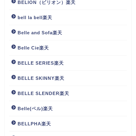
BELION（ビリオン）楽天
bell la bell楽天
Belle and Sofa楽天
Belle Cie楽天
BELLE SERIES楽天
BELLE SKINNY楽天
BELLE SLENDER楽天
Belle(ベル)楽天
BELLPHA楽天