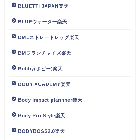
BLUETTI JAPAN楽天
BLUEウォーター楽天
BMLストレートレッグ楽天
BMフランチャイズ楽天
Bobby(ボビー)楽天
BODY ACADEMY楽天
Body Impact plannner楽天
Body Pro Style楽天
BODYBOSS2.0楽天