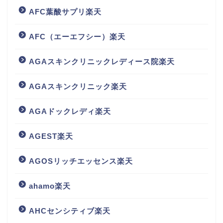
AFC葉酸サプリ楽天
AFC（エーエフシー）楽天
AGAスキンクリニックレディース院楽天
AGAスキンクリニック楽天
AGAドックレディ楽天
AGEST楽天
AGOSリッチエッセンス楽天
ahamo楽天
AHCセンシティブ楽天