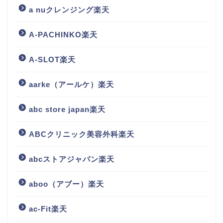
a nuクレンジング楽天
A-PACHINKO楽天
A-SLOT楽天
aarke（アールケ）楽天
abc store japan楽天
ABCクリニック美容外科楽天
abcストアジャパン楽天
aboo（アブー）楽天
ac-Fit楽天