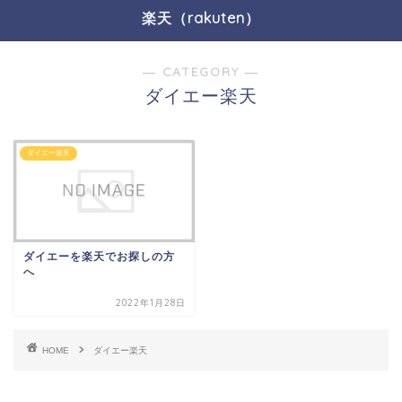
楽天（rakuten）
― CATEGORY ―
ダイエー楽天
ダイエー楽天
ダイエーを楽天でお探しの方
へ
2022年1月28日
HOME
ダイエー楽天