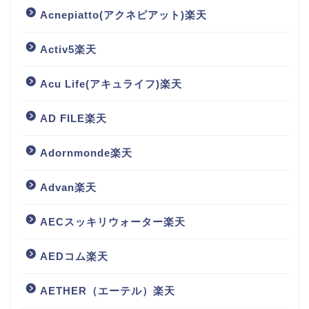
Acnepiatto(アクネピアット)楽天
Activ5楽天
Acu Life(アキュライフ)楽天
AD FILE楽天
Adornmonde楽天
Advan楽天
AECスッキリウォーター楽天
AEDコム楽天
AETHER（エーテル）楽天