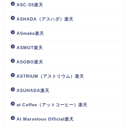
ASC-S5楽天
ASHADA（アスハダ）楽天
ASmake楽天
ASMOT楽天
ASOBO楽天
ASTRIUM（アストリウム）楽天
ASUHADA楽天
at Coffee（アットコーヒー）楽天
At Marvelous Official楽天