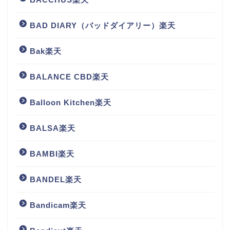
BAD DIARY（バッドダイアリー）楽天
Bak楽天
BALANCE CBD楽天
Balloon Kitchen楽天
BALSA楽天
BAMBI楽天
BANDEL楽天
Bandicam楽天