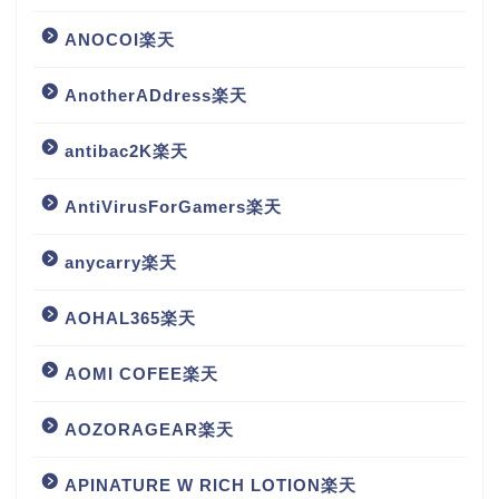
ANOCOI楽天
AnotherADdress楽天
antibac2K楽天
AntiVirusForGamers楽天
anycarry楽天
AOHAL365楽天
AOMI COFEE楽天
AOZORAGEAR楽天
APINATURE W RICH LOTION楽天