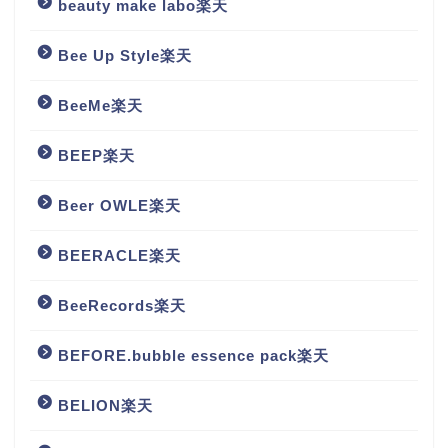
beauty make labo楽天
Bee Up Style楽天
BeeMe楽天
BEEP楽天
Beer OWLE楽天
BEERACLE楽天
BeeRecords楽天
BEFORE.bubble essence pack楽天
BELION楽天