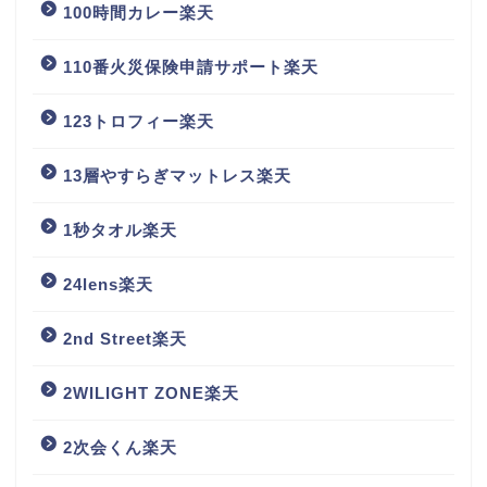
100時間カレー楽天
110番火災保険申請サポート楽天
123トロフィー楽天
13層やすらぎマットレス楽天
1秒タオル楽天
24lens楽天
2nd Street楽天
2WILIGHT ZONE楽天
2次会くん楽天