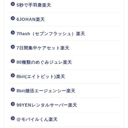
5秒で手羽唐楽天
6JOHAN楽天
7flash（セブンフラッシュ）楽天
7日間集中ケアセット楽天
80種類のめぐみジュレ楽天
8bit(エイトビット)楽天
8bit婚活エージェンシー楽天
99YENレンタルサーバー楽天
@モバイルくん楽天