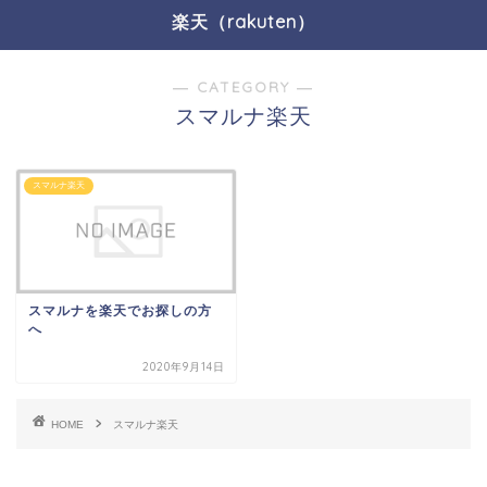
楽天（rakuten）
― CATEGORY ―
スマルナ楽天
スマルナ楽天
スマルナを楽天でお探しの方
へ
2020年9月14日
HOME
スマルナ楽天