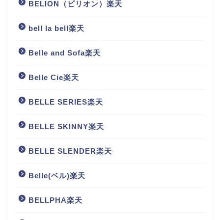
BELION（ビリオン）楽天
bell la bell楽天
Belle and Sofa楽天
Belle Cie楽天
BELLE SERIES楽天
BELLE SKINNY楽天
BELLE SLENDER楽天
Belle(ベル)楽天
BELLPHA楽天