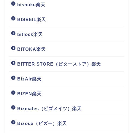
bishuku楽天
BISVEIL楽天
bitlock楽天
BITOKA楽天
BITTER STORE（ビターストア）楽天
BizAir楽天
BIZEN楽天
Bizmates（ビズメイツ）楽天
Bizoux（ビズー）楽天