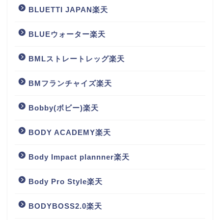
BLUETTI JAPAN楽天
BLUEウォーター楽天
BMLストレートレッグ楽天
BMフランチャイズ楽天
Bobby(ボビー)楽天
BODY ACADEMY楽天
Body Impact plannner楽天
Body Pro Style楽天
BODYBOSS2.0楽天