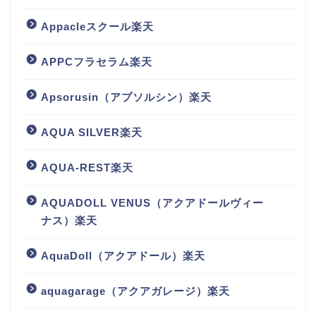
Appacleスクール楽天
APPCフラセラム楽天
Apsorusin（アプソルシン）楽天
AQUA SILVER楽天
AQUA-REST楽天
AQUADOLL VENUS（アクアドールヴィー
ナス）楽天
AquaDoll（アクアドール）楽天
aquagarage（アクアガレージ）楽天