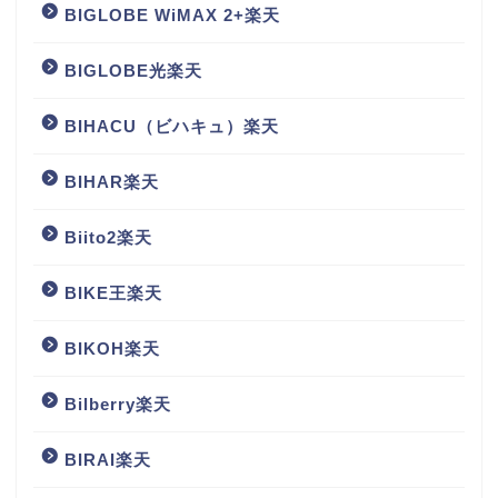
BIGLOBE WiMAX 2+楽天
BIGLOBE光楽天
BIHACU（ビハキュ）楽天
BIHAR楽天
Biito2楽天
BIKE王楽天
BIKOH楽天
Bilberry楽天
BIRAI楽天