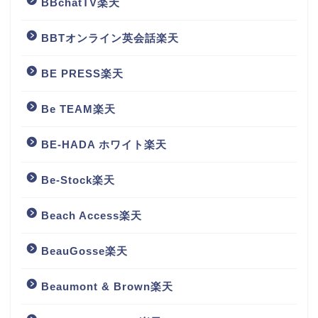
BBchatTV楽天
BBTオンライン英会話楽天
BE PRESS楽天
Be TEAM楽天
BE-HADA ホワイト楽天
Be-Stock楽天
Beach Access楽天
BeauGosse楽天
Beaumont & Brown楽天