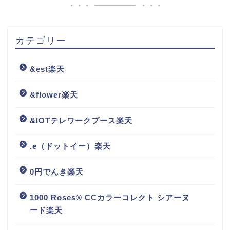
カテゴリー
&est楽天
&flower楽天
&IOTテレワークブース楽天
.e（ドットイー）楽天
0円でんき楽天
1000 Roses® CCカラーコレクト シアーヌ
ード楽天