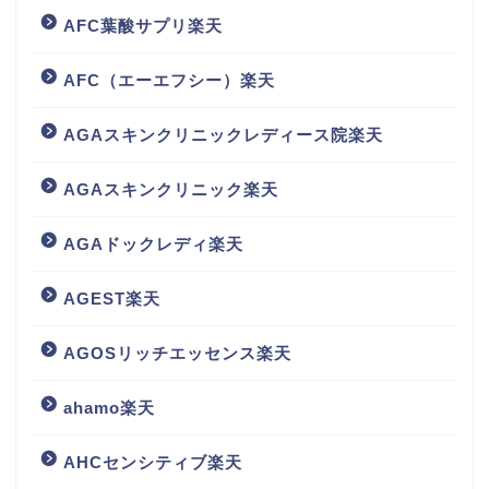
AFC葉酸サプリ楽天
AFC（エーエフシー）楽天
AGAスキンクリニックレディース院楽天
AGAスキンクリニック楽天
AGAドックレディ楽天
AGEST楽天
AGOSリッチエッセンス楽天
ahamo楽天
AHCセンシティブ楽天