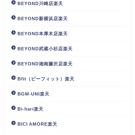
BEYOND川崎店楽天
BEYOND新横浜店楽天
BEYOND本厚木店楽天
BEYOND武蔵小杉店楽天
BEYOND湘南藤沢店楽天
Bfit（ビーフィット）楽天
BGM‐UNI楽天
Bi-hari楽天
BICI AMORE楽天