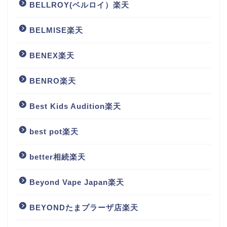
BELLROY(ベルロイ）楽天
BELMISE楽天
BENEX楽天
BENRO楽天
Best Kids Audition楽天
best pot楽天
better相続楽天
Beyond Vape Japan楽天
BEYONDたまプラーザ店楽天