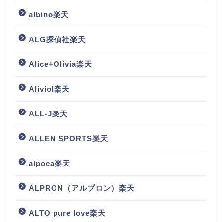
albino楽天
ALG探偵社楽天
Alice+Olivia楽天
Aliviol楽天
ALL-J楽天
ALLEN SPORTS楽天
alpoca楽天
ALPRON（アルプロン）楽天
ALTO pure love楽天