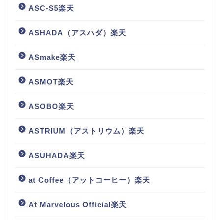
ASC-S5楽天
ASHADA（アスハダ）楽天
ASmake楽天
ASMOT楽天
ASOBO楽天
ASTRIUM（アストリウム）楽天
ASUHADA楽天
at Coffee（アットコーヒー）楽天
At Marvelous Official楽天