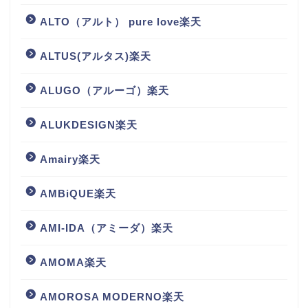
ALTO（アルト） pure love楽天
ALTUS(アルタス)楽天
ALUGO（アルーゴ）楽天
ALUKDESIGN楽天
Amairy楽天
AMBiQUE楽天
AMI-IDA（アミーダ）楽天
AMOMA楽天
AMOROSA MODERNO楽天