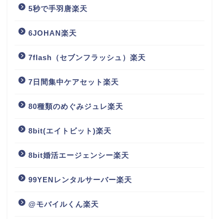
5秒で手羽唐楽天
6JOHAN楽天
7flash（セブンフラッシュ）楽天
7日間集中ケアセット楽天
80種類のめぐみジュレ楽天
8bit(エイトビット)楽天
8bit婚活エージェンシー楽天
99YENレンタルサーバー楽天
@モバイルくん楽天