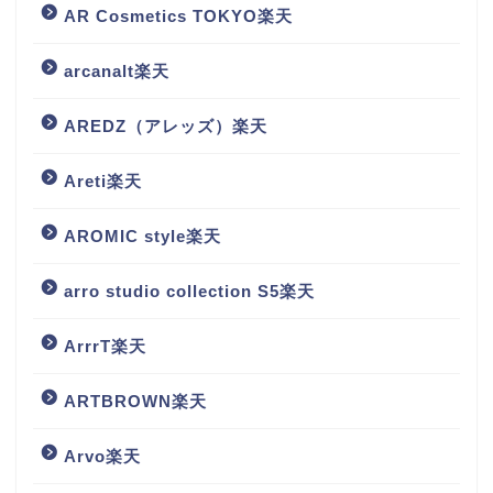
AR Cosmetics TOKYO楽天
arcanalt楽天
AREDZ（アレッズ）楽天
Areti楽天
AROMIC style楽天
arro studio collection S5楽天
ArrrT楽天
ARTBROWN楽天
Arvo楽天