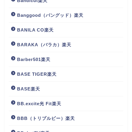
Bandicut楽天
Banggood（バングッド）楽天
BANILA CO楽天
BARAKA（バラカ）楽天
Barber501楽天
BASE TIGER楽天
BASE楽天
BB.excite光 Fit楽天
BBB（トリプルビー）楽天