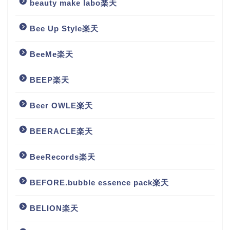
beauty make labo楽天
Bee Up Style楽天
BeeMe楽天
BEEP楽天
Beer OWLE楽天
BEERACLE楽天
BeeRecords楽天
BEFORE.bubble essence pack楽天
BELION楽天