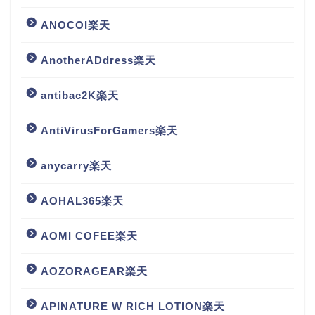
ANOCOI楽天
AnotherADdress楽天
antibac2K楽天
AntiVirusForGamers楽天
anycarry楽天
AOHAL365楽天
AOMI COFEE楽天
AOZORAGEAR楽天
APINATURE W RICH LOTION楽天