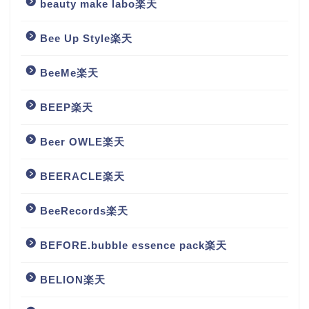
beauty make labo楽天
Bee Up Style楽天
BeeMe楽天
BEEP楽天
Beer OWLE楽天
BEERACLE楽天
BeeRecords楽天
BEFORE.bubble essence pack楽天
BELION楽天